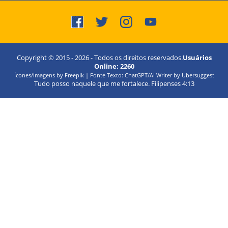
Copyright © 2015 -
2026
- Todos os direitos reservados.
Usuários
Online:
2260
Ícones/Imagens by Freepik | Fonte Texto: ChatGPT/AI Writer by Ubersuggest
Tudo posso naquele que me fortalece. Filipenses 4:13