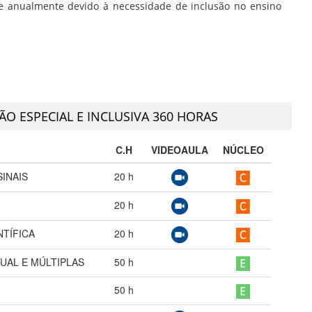
ce anualmente devido à necessidade de inclusão no ensino
O ESPECIAL E INCLUSIVA 360 HORAS
C.H
VIDEOAULA
NÚCLEO
SINAIS
20
h
20
h
NTÍFICA
20
h
TUAL E MÚLTIPLAS
50
h
50
h