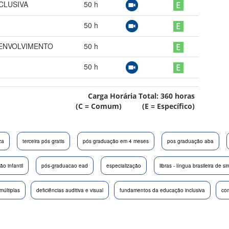
CLUSIVA
50
h
50
h
ENVOLVIMENTO
50
h
50
h
Carga Horária Total:
360
horas
(C = Comum) (E = Específico)
za
terceira pós gratis
pós graduação em 4 meses
pos graduação aba
o infantil
pós-graduacao ead
especialização
libras - língua brasileira de si
 múltiplas
deficiências auditiva e visual
fundamentos da educação inclusiva
com