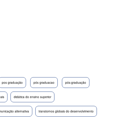
pos graduação
pós graduacao
pós-graduação
nais
didática do ensino superior
unicação alternativa
transtornos globais do desenvolvimento