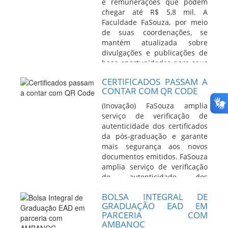
e remunerações que podem
chegar até R$ 5,8 mil. A
Faculdade FaSouza, por meio
de suas coordenações, se
mantém atualizada sobre
divulgações e publicações de
boas oportunidades para seus
alunos e e...
Leia Mais
CERTIFICADOS PASSAM A
CONTAR COM QR CODE
(Inovação) FaSouza amplia
serviço de verificação de
autenticidade dos certificados
da pós-graduação e garante
mais segurança aos novos
documentos emitidos. FaSouza
amplia serviço de verificação
de autenticidade dos
certificados da pós-graduação
BOLSA INTEGRAL DE
e garante...
Leia Mais
GRADUAÇÃO EAD EM
PARCERIA COM
AMBANOC