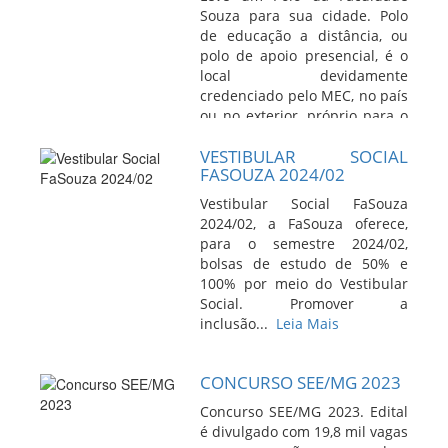
Souza para sua cidade. Polo
de educação a distância, ou
polo de apoio presencial, é o
local devidamente
credenciado pelo MEC, no país
ou no exterior, próprio para o
desenvolvimento
VESTIBULAR SOCIAL
descentralizado de atividades
FASOUZA 2024/02
pedagógicas e admi...
Leia
Mais
Vestibular Social FaSouza
2024/02, a FaSouza oferece,
para o semestre 2024/02,
bolsas de estudo de 50% e
100% por meio do Vestibular
Social. Promover a
inclusão...
Leia Mais
CONCURSO SEE/MG 2023
Concurso SEE/MG 2023. Edital
é divulgado com 19,8 mil vagas