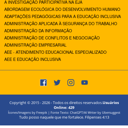
A INVESTIGAÇÃO PARTICIPATIVA NA EJA
ABORDAGEM ECOLÓGICA DO DESENVOLVIMENTO HUMANO
ADAPTAÇÕES PEDAGÓGICAS PARA A EDUCAÇÃO INCLUSIVA
ADMINISTRAÇÃO APLICADA À SEGURANÇA DO TRABALHO
ADMINISTRAÇÃO DA INFORMAÇÃO
ADMINISTRAÇÃO DE CONFLITOS E NEGOCIAÇÃO
ADMINISTRAÇÃO EMPRESARIAL
AEE - ATENDIMENTO EDUCACIONAL ESPECIALIZADO
AEE E EDUCAÇÃO INCLUSIVA
Copyright © 2015 -
2026
- Todos os direitos reservados.
Usuários
Online:
429
Ícones/Imagens by Freepik | Fonte Texto: ChatGPT/AI Writer by Ubersuggest
Tudo posso naquele que me fortalece. Filipenses 4:13