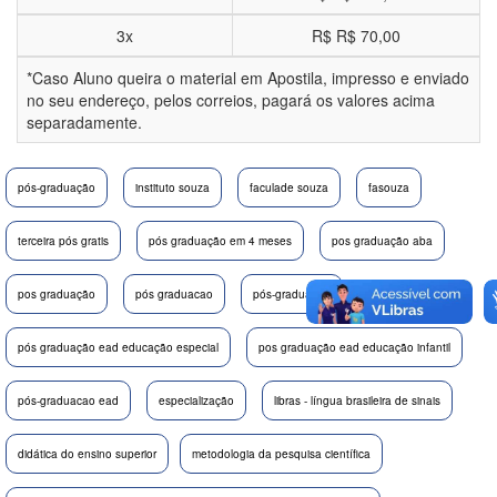
3x
R$
R$ 70,00
*Caso Aluno queira o material em Apostila, impresso e enviado
no seu endereço, pelos correios, pagará os valores acima
separadamente.
pós-graduação
instituto souza
faculade souza
fasouza
terceira pós gratis
pós graduação em 4 meses
pos graduação aba
pos graduação
pós graduacao
pós-graduação
pós graduação ead educação especial
pos graduação ead educação infantil
pós-graduacao ead
especialização
libras - língua brasileira de sinais
didática do ensino superior
metodologia da pesquisa científica