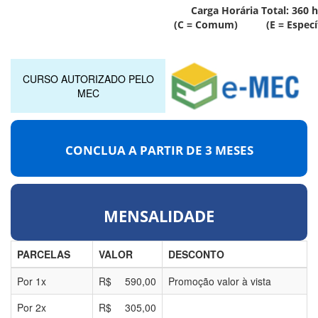
Carga Horária Total:
360
h
(C = Comum) (E = Específ
CURSO AUTORIZADO PELO
MEC
CONCLUA A PARTIR DE
3 MESES
MENSALIDADE
PARCELAS
VALOR
DESCONTO
Por
1
x
R$
590,00
Promoção valor à vista
Por
2
x
R$
305,00