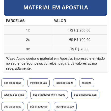
MATERIAL EM APOSTILA
PARCELAS
VALOR
1x
R$
R$ 200,00
2x
R$
R$ 100,00
3x
R$
R$ 70,00
*Caso Aluno queira o material em Apostila, impresso e enviado
no seu endereço, pelos correios, pagará os valores acima
separadamente.
pós-graduação
instituto souza
faculade souza
fasouza
terceira pós gratis
pós graduação em 4 meses
pos graduação aba
pos graduação
pós graduacao
pós-graduação