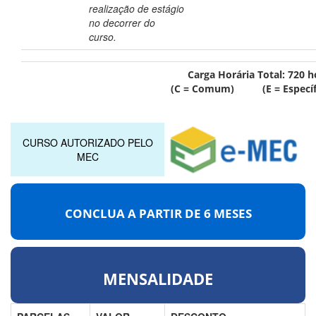
realização de estágio
no decorrer do
curso.
Carga Horária Total:
720
h
(C = Comum) (E = Específ
CURSO AUTORIZADO PELO
MEC
CONCLUA A PARTIR DE
6 MESES
MENSALIDADE