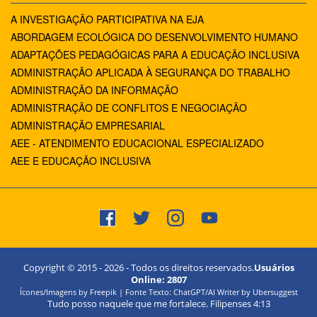
A INVESTIGAÇÃO PARTICIPATIVA NA EJA
ABORDAGEM ECOLÓGICA DO DESENVOLVIMENTO HUMANO
ADAPTAÇÕES PEDAGÓGICAS PARA A EDUCAÇÃO INCLUSIVA
ADMINISTRAÇÃO APLICADA À SEGURANÇA DO TRABALHO
ADMINISTRAÇÃO DA INFORMAÇÃO
ADMINISTRAÇÃO DE CONFLITOS E NEGOCIAÇÃO
ADMINISTRAÇÃO EMPRESARIAL
AEE - ATENDIMENTO EDUCACIONAL ESPECIALIZADO
AEE E EDUCAÇÃO INCLUSIVA
Copyright © 2015 -
2026
- Todos os direitos reservados.
Usuários
Online:
2807
Ícones/Imagens by Freepik | Fonte Texto: ChatGPT/AI Writer by Ubersuggest
Tudo posso naquele que me fortalece. Filipenses 4:13