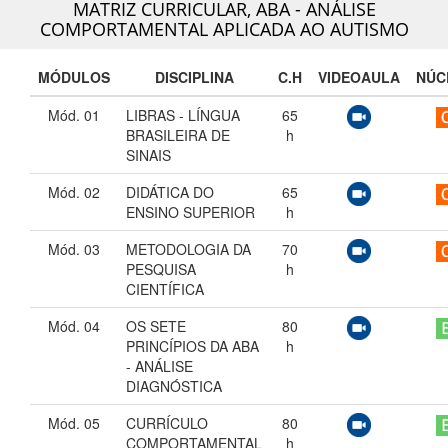
MATRIZ CURRICULAR,
ABA - ANÁLISE
COMPORTAMENTAL APLICADA AO AUTISMO
MÓDULOS
DISCIPLINA
C.H
VIDEOAULA
NÚC
Mód. 01
LIBRAS - LÍNGUA
65
BRASILEIRA DE
h
SINAIS
Mód. 02
DIDÁTICA DO
65
ENSINO SUPERIOR
h
Mód. 03
METODOLOGIA DA
70
PESQUISA
h
CIENTÍFICA
Mód. 04
OS SETE
80
PRINCÍPIOS DA ABA
h
- ANÁLISE
DIAGNÓSTICA
Mód. 05
CURRÍCULO
80
COMPORTAMENTAL
h