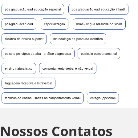
pós graduação ead educação especial
pos graduação ead educação infantil
pós-graduacao ead
especialização
libras - língua brasileira de sinais
didática do ensino superior
metodologia da pesquisa científica
os sete princípios da aba - análise diagnóstica
currículo comportamental
ensino naturalístico
comportamento verbal e não verbal
linguagem receptiva e intraverbal
técnicas de ensino usadas no comportamento verbal
estágio (opcional)
Nossos Contatos