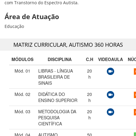
com Transtorno do Espectro Autista.
Área de Atuação
Educação
MATRIZ CURRICULAR,
AUTISMO 360 HORAS
MÓDULOS
DISCIPLINA
C.H
VIDEOAULA
NÚ
Mód. 01
LIBRAS - LÍNGUA
20
BRASILEIRA DE
h
SINAIS
Mód. 02
DIDÁTICA DO
20
ENSINO SUPERIOR
h
Mód. 03
METODOLOGIA DA
20
PESQUISA
h
CIENTÍFICA
Mód. 04
AUTISMO
50