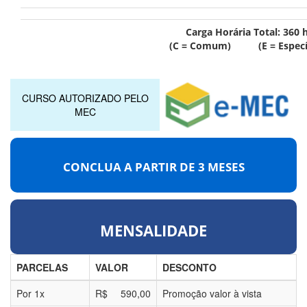
Carga Horária Total:
360
h
(C = Comum) (E = Específ
CURSO AUTORIZADO PELO
MEC
CONCLUA A PARTIR DE
3 MESES
MENSALIDADE
PARCELAS
VALOR
DESCONTO
Por
1
x
R$
590,00
Promoção valor à vista