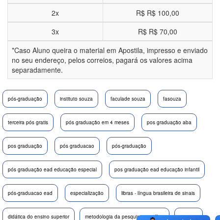
2x
R$
R$ 100,00
3x
R$
R$ 70,00
*Caso Aluno queira o material em Apostila, impresso e enviado
no seu endereço, pelos correios, pagará os valores acima
separadamente.
pós-graduação
instituto souza
faculade souza
fasouza
terceira pós gratis
pós graduação em 4 meses
pos graduação aba
pos graduação
pós graduacao
pós-graduação
pós graduação ead educação especial
pos graduação ead educação infantil
pós-graduacao ead
especialização
libras - língua brasileira de sinais
didática do ensino superior
metodologia da pesquisa científica
autismo