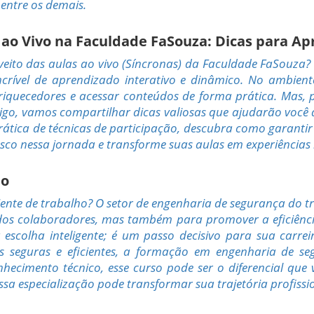
entre os demais.
o Vivo na Faculdade FaSouza: Dicas para Ap
eito das aulas ao vivo (Síncronas) da Faculdade FaSouza
rível de aprendizado interativo e dinâmico. No ambiente
enriquecedores e acessar conteúdos de forma prática. Mas, 
rtigo, vamos compartilhar dicas valiosas que ajudarão voc
rática de técnicas de participação, descubra como garanti
sco nessa jornada e transforme suas aulas em experiências
ho
nte de trabalho? O setor de engenharia de segurança do tr
 dos colaboradores, mas também para promover a eficiênc
scolha inteligente; é um passo decisivo para sua carrei
cas seguras e eficientes, a formação em engenharia de 
nhecimento técnico, esse curso pode ser o diferencial qu
sa especialização pode transformar sua trajetória profissi