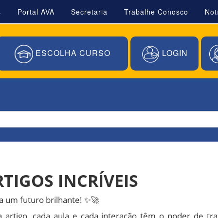
s
Portal AVA
Secretaria
Trabalhe Conosco
Not
ESCOLHA CURSO
LOGIN
TIGOS INCRÍVEIS
a um futuro brilhante! ✨🚀
a artigo, cada aula e cada interação têm o poder de t