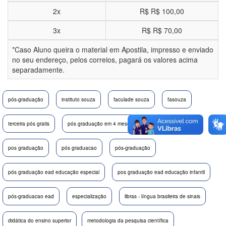
2x
R$
R$ 100,00
3x
R$
R$ 70,00
*Caso Aluno queira o material em Apostila, impresso e enviado
no seu endereço, pelos correios, pagará os valores acima
separadamente.
pós-graduação
instituto souza
faculade souza
fasouza
terceira pós gratis
pós graduação em 4 meses
pos graduação aba
pos graduação
pós graduacao
pós-graduação
pós graduação ead educação especial
pos graduação ead educação infantil
pós-graduacao ead
especialização
libras - língua brasileira de sinais
didática do ensino superior
metodologia da pesquisa científica