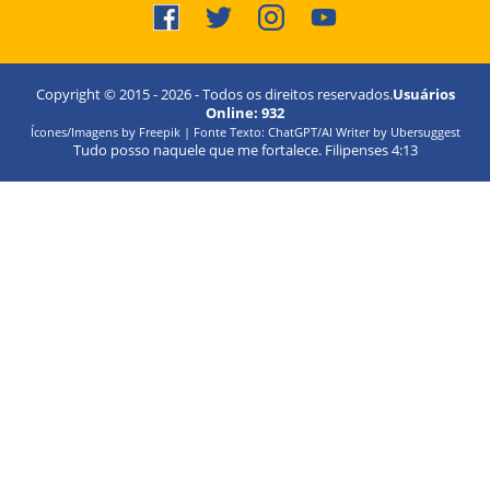
Copyright © 2015 -
2026
- Todos os direitos reservados.
Usuários
Online:
932
Ícones/Imagens by Freepik | Fonte Texto: ChatGPT/AI Writer by Ubersuggest
Tudo posso naquele que me fortalece. Filipenses 4:13