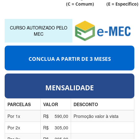
(C = Comum) (E = Específico)
CURSO AUTORIZADO PELO
MEC
CONCLUA A PARTIR DE
3 MESES
MENSALIDADE
PARCELAS
VALOR
DESCONTO
Por
1
x
R$
590,00
Promoção valor à vista
Por
2
x
R$
305,00