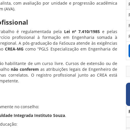
ialista, com avaliação por unidade e progressão acadêmica
m (AVA).
fissional
rabalho é regulamentada pela
Lei nº 7.410/1985
e pelas
cício profissional à formação em Engenharia somada à
o regional. A pós-graduação da FaSouza atende às exigências
 no
CREA-MG
como “PGLS Especialização em Engenharia de
ão habilitante de um curso livre. Cursos de extensão ou de
abalho
não conferem
as atribuições legais de Engenheiro de
s correlatos. O registro profissional junto ao CREA está
ompetente.
tamente no conselho:
uldade Integrada Instituto Souza
.
Educação: