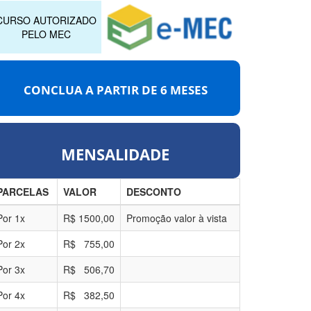
CURSO AUTORIZADO
PELO MEC
CONCLUA A PARTIR DE
6 MESES
MENSALIDADE
PARCELAS
VALOR
DESCONTO
Por
1
x
R$
1500,00
Promoção valor à vista
Por
2
x
R$
755,00
Por
3
x
R$
506,70
Por
4
x
R$
382,50