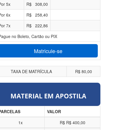
Por
5
x
R$
308,00
Por
6
x
R$
258,40
Por
7
x
R$
222,86
Pague no Boleto, Cartão ou PIX
Matricule-se
TAXA DE MATRÍCULA
R$ 80,00
MATERIAL EM APOSTILA
PARCELAS
VALOR
1x
R$
R$ 400,00