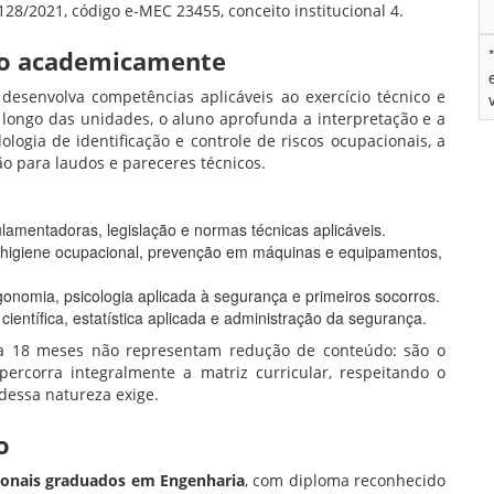
128/2021, código e-MEC 23455, conceito institucional 4.
do academicamente
esenvolva competências aplicáveis ao exercício técnico e
o longo das unidades, o aluno aprofunda a interpretação e a
ogia de identificação e controle de riscos ocupacionais, a
o para laudos e pareceres técnicos.
mentadoras, legislação e normas técnicas aplicáveis.
os, higiene ocupacional, prevenção em máquinas e equipamentos,
onomia, psicologia aplicada à segurança e primeiros socorros.
científica, estatística aplicada e administração da segurança.
 a 18 meses não representam redução de conteúdo: são o
percorra integralmente a matriz curricular, respeitando o
dessa natureza exige.
o
sionais graduados em Engenharia
, com diploma reconhecido