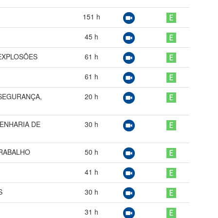
151
h
45
h
EXPLOSÕES
61
h
61
h
 SEGURANÇA,
20
h
ENHARIA DE
30
h
TRABALHO
50
h
41
h
S
30
h
31
h