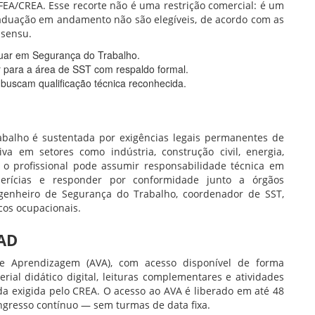
EA/CREA. Esse recorte não é uma restrição comercial: é um
 graduação em andamento não são elegíveis, de acordo com as
 sensu.
tuar em Segurança do Trabalho.
r para a área de SST com respaldo formal.
buscam qualificação técnica reconhecida.
alho é sustentada por exigências legais permanentes de
a em setores como indústria, construção civil, energia,
o, o profissional pode assumir responsabilidade técnica em
erícias e responder por conformidade junto a órgãos
 Engenheiro de Segurança do Trabalho, coordenador de SST,
scos ocupacionais.
EAD
e Aprendizagem (AVA), com acesso disponível de forma
rial didático digital, leituras complementares e atividades
ada exigida pelo CREA. O acesso ao AVA é liberado em até 48
ingresso contínuo — sem turmas de data fixa.