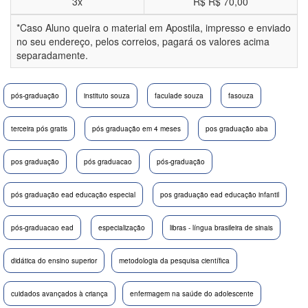
3x
R$
R$ 70,00
*Caso Aluno queira o material em Apostila, impresso e enviado
no seu endereço, pelos correios, pagará os valores acima
separadamente.
pós-graduação
instituto souza
faculade souza
fasouza
terceira pós gratis
pós graduação em 4 meses
pos graduação aba
pos graduação
pós graduacao
pós-graduação
pós graduação ead educação especial
pos graduação ead educação infantil
pós-graduacao ead
especialização
libras - língua brasileira de sinais
didática do ensino superior
metodologia da pesquisa científica
cuidados avançados à criança
enfermagem na saúde do adolescente