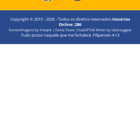
Copyright © 2015 -
2026
- Todos os direitos reservados.
Usuários
Online:
286
Ícones/Imagens by Freepik | Fonte Texto: ChatGPT/AI Writer by Ubersuggest
Tudo posso naquele que me fortalece. Filipenses 4:13