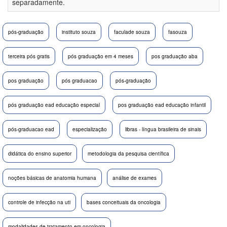
separadamente.
pós-graduação
instituto souza
faculade souza
fasouza
terceira pós gratis
pós graduação em 4 meses
pos graduação aba
pos graduação
pós graduacao
pós-graduação
pós graduação ead educação especial
pos graduação ead educação infantil
pós-graduacao ead
especialização
libras - língua brasileira de sinais
didática do ensino superior
metodologia da pesquisa científica
noções básicas de anatomia humana
análise de exames
controle de infecção na uti
bases conceituais da oncologia
modalidades de tratamento em oncologia