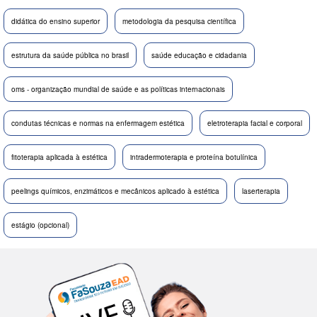
didática do ensino superior
metodologia da pesquisa científica
estrutura da saúde pública no brasil
saúde educação e cidadania
oms - organização mundial de saúde e as políticas internacionais
condutas técnicas e normas na enfermagem estética
eletroterapia facial e corporal
fitoterapia aplicada à estética
intradermoterapia e proteína botulínica
peelings químicos, enzimáticos e mecânicos aplicado à estética
laserterapia
estágio (opcional)