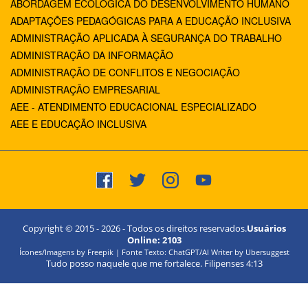
ABORDAGEM ECOLÓGICA DO DESENVOLVIMENTO HUMANO
ADAPTAÇÕES PEDAGÓGICAS PARA A EDUCAÇÃO INCLUSIVA
ADMINISTRAÇÃO APLICADA À SEGURANÇA DO TRABALHO
ADMINISTRAÇÃO DA INFORMAÇÃO
ADMINISTRAÇÃO DE CONFLITOS E NEGOCIAÇÃO
ADMINISTRAÇÃO EMPRESARIAL
AEE - ATENDIMENTO EDUCACIONAL ESPECIALIZADO
AEE E EDUCAÇÃO INCLUSIVA
Copyright © 2015 -
2026
- Todos os direitos reservados.
Usuários
Online:
2103
Ícones/Imagens by Freepik | Fonte Texto: ChatGPT/AI Writer by Ubersuggest
Tudo posso naquele que me fortalece. Filipenses 4:13