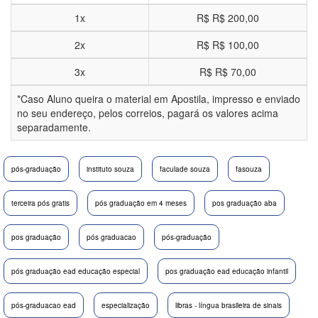
1x
R$
R$ 200,00
2x
R$
R$ 100,00
3x
R$
R$ 70,00
*Caso Aluno queira o material em Apostila, impresso e enviado
no seu endereço, pelos correios, pagará os valores acima
separadamente.
pós-graduação
instituto souza
faculade souza
fasouza
terceira pós gratis
pós graduação em 4 meses
pos graduação aba
pos graduação
pós graduacao
pós-graduação
pós graduação ead educação especial
pos graduação ead educação infantil
pós-graduacao ead
especialização
libras - língua brasileira de sinais