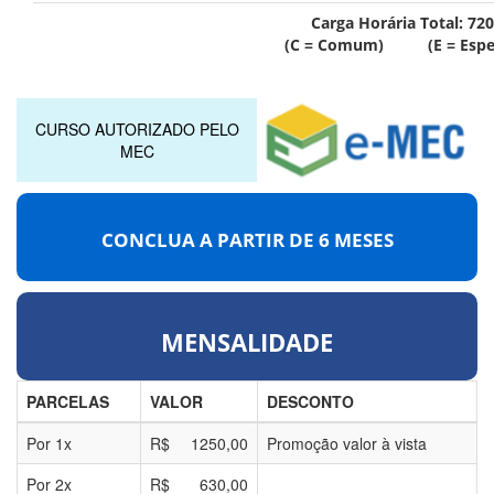
Carga Horária Total:
720
(C = Comum) (E = Espec
CURSO AUTORIZADO PELO
MEC
CONCLUA A PARTIR DE
6 MESES
MENSALIDADE
PARCELAS
VALOR
DESCONTO
Por
1
x
R$
1250,00
Promoção valor à vista
Por
2
x
R$
630,00