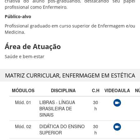
criativa do aluno pós-graduando, destacando seu papel
profissional como Enfermeiro.
Público-alvo
Profissional graduado em curso superior de Enfermagem e/ou
Medicina.
Área de Atuação
Saúde e bem-estar
MATRIZ CURRICULAR,
ENFERMAGEM EM ESTÉTICA
MÓDULOS
DISCIPLINA
C.H
VIDEOAULA
N
Mód. 01
LIBRAS - LÍNGUA
30
BRASILEIRA DE
h
SINAIS
Mód. 02
DIDÁTICA DO ENSINO
30
SUPERIOR
h