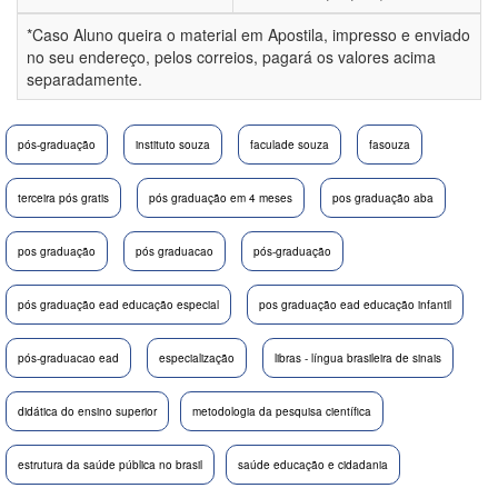
*Caso Aluno queira o material em Apostila, impresso e enviado
no seu endereço, pelos correios, pagará os valores acima
separadamente.
pós-graduação
instituto souza
faculade souza
fasouza
terceira pós gratis
pós graduação em 4 meses
pos graduação aba
pos graduação
pós graduacao
pós-graduação
pós graduação ead educação especial
pos graduação ead educação infantil
pós-graduacao ead
especialização
libras - língua brasileira de sinais
didática do ensino superior
metodologia da pesquisa científica
estrutura da saúde pública no brasil
saúde educação e cidadania