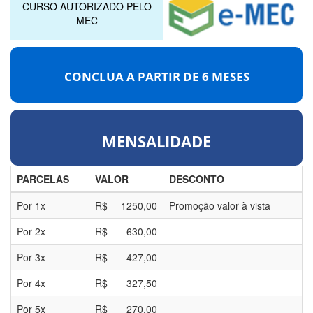
CURSO AUTORIZADO PELO
MEC
CONCLUA A PARTIR DE
6 MESES
MENSALIDADE
PARCELAS
VALOR
DESCONTO
Por
1
x
R$
1250,00
Promoção valor à vista
Por
2
x
R$
630,00
Por
3
x
R$
427,00
Por
4
x
R$
327,50
Por
5
x
R$
270,00