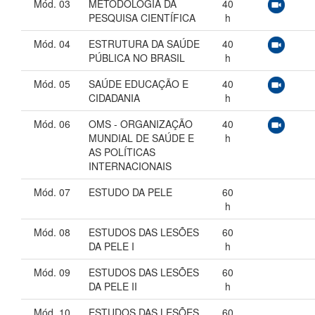
Mód. 03
METODOLOGIA DA
40
PESQUISA CIENTÍFICA
h
Mód. 04
ESTRUTURA DA SAÚDE
40
PÚBLICA NO BRASIL
h
Mód. 05
SAÚDE EDUCAÇÃO E
40
CIDADANIA
h
Mód. 06
OMS - ORGANIZAÇÃO
40
MUNDIAL DE SAÚDE E
h
AS POLÍTICAS
INTERNACIONAIS
Mód. 07
ESTUDO DA PELE
60
h
Mód. 08
ESTUDOS DAS LESÕES
60
DA PELE I
h
Mód. 09
ESTUDOS DAS LESÕES
60
DA PELE II
h
Mód. 10
ESTUDOS DAS LESÕES
60