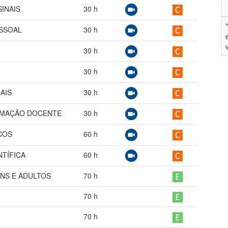
SINAIS
30
h
SSOAL
30
h
30
h
30
h
AIS
30
h
ORMAÇÃO DOCENTE
30
h
COS
60
h
NTÍFICA
60
h
ENS E ADULTOS
70
h
70
h
70
h