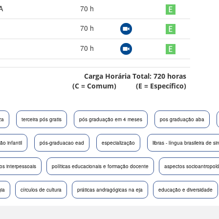
A
70
h
70
h
70
h
Carga Horária Total:
720
horas
(C = Comum) (E = Específico)
za
terceira pós gratis
pós graduação em 4 meses
pos graduação aba
o infantil
pós-graduacao ead
especialização
libras - língua brasileira de si
os interpessoais
políticas educacionais e formação docente
aspectos socioantropol
ia
círculos de cultura
práticas andragógicas na eja
educação e diversidade