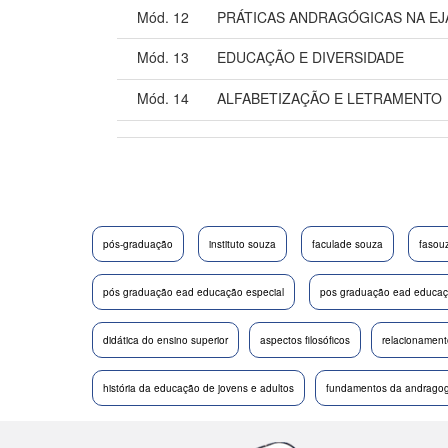
Mód. 12
PRÁTICAS ANDRAGÓGICAS NA EJ
Mód. 13
EDUCAÇÃO E DIVERSIDADE
Mód. 14
ALFABETIZAÇÃO E LETRAMENTO
pós-graduação
instituto souza
faculade souza
fasou
pós graduação ead educação especial
pos graduação ead educaçã
didática do ensino superior
aspectos filosóficos
relacionament
história da educação de jovens e adultos
fundamentos da andragog