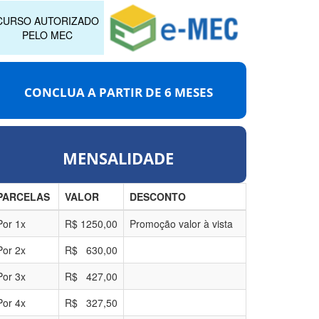
CURSO AUTORIZADO
PELO MEC
CONCLUA A PARTIR DE
6 MESES
MENSALIDADE
PARCELAS
VALOR
DESCONTO
Por
1
x
R$
1250,00
Promoção valor à vista
Por
2
x
R$
630,00
Por
3
x
R$
427,00
Por
4
x
R$
327,50