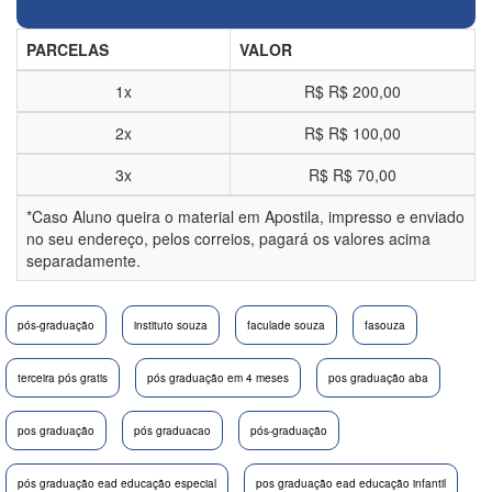
PARCELAS
VALOR
1x
R$
R$ 200,00
2x
R$
R$ 100,00
3x
R$
R$ 70,00
*Caso Aluno queira o material em Apostila, impresso e enviado
no seu endereço, pelos correios, pagará os valores acima
separadamente.
pós-graduação
instituto souza
faculade souza
fasouza
terceira pós gratis
pós graduação em 4 meses
pos graduação aba
pos graduação
pós graduacao
pós-graduação
pós graduação ead educação especial
pos graduação ead educação infantil