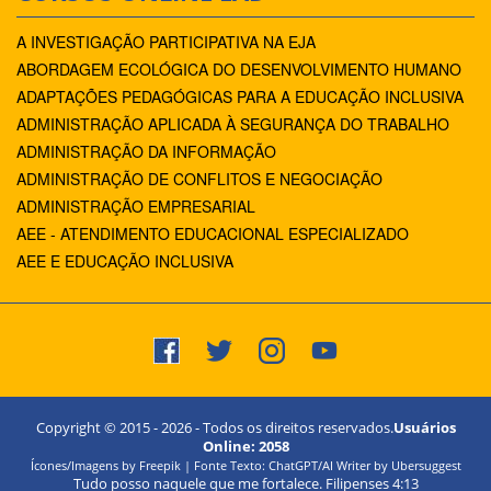
A INVESTIGAÇÃO PARTICIPATIVA NA EJA
ABORDAGEM ECOLÓGICA DO DESENVOLVIMENTO HUMANO
ADAPTAÇÕES PEDAGÓGICAS PARA A EDUCAÇÃO INCLUSIVA
ADMINISTRAÇÃO APLICADA À SEGURANÇA DO TRABALHO
ADMINISTRAÇÃO DA INFORMAÇÃO
ADMINISTRAÇÃO DE CONFLITOS E NEGOCIAÇÃO
ADMINISTRAÇÃO EMPRESARIAL
AEE - ATENDIMENTO EDUCACIONAL ESPECIALIZADO
AEE E EDUCAÇÃO INCLUSIVA
Copyright © 2015 -
2026
- Todos os direitos reservados.
Usuários
Online:
2058
Ícones/Imagens by Freepik | Fonte Texto: ChatGPT/AI Writer by Ubersuggest
Tudo posso naquele que me fortalece. Filipenses 4:13