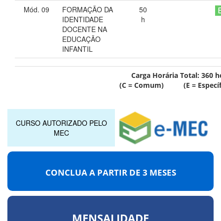
Mód. 09
FORMAÇÃO DA
50
IDENTIDADE
h
DOCENTE NA
EDUCAÇÃO
INFANTIL
Carga Horária Total:
360
h
(C = Comum) (E = Específ
CURSO AUTORIZADO PELO
MEC
CONCLUA A PARTIR DE
3 MESES
MENSALIDADE