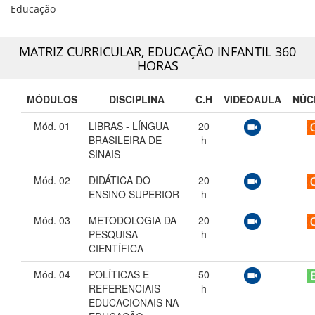
Educação
MATRIZ CURRICULAR,
EDUCAÇÃO INFANTIL 360
HORAS
MÓDULOS
DISCIPLINA
C.H
VIDEOAULA
NÚC
Mód. 01
LIBRAS - LÍNGUA
20
BRASILEIRA DE
h
SINAIS
Mód. 02
DIDÁTICA DO
20
ENSINO SUPERIOR
h
Mód. 03
METODOLOGIA DA
20
PESQUISA
h
CIENTÍFICA
Mód. 04
POLÍTICAS E
50
REFERENCIAIS
h
EDUCACIONAIS NA