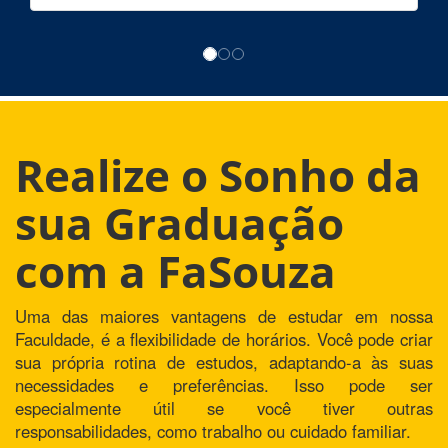
Realize o Sonho da
sua Graduação
com a FaSouza
Uma das maiores vantagens de estudar em nossa
Faculdade, é a flexibilidade de horários. Você pode criar
sua própria rotina de estudos, adaptando-a às suas
necessidades e preferências. Isso pode ser
especialmente útil se você tiver outras
responsabilidades, como trabalho ou cuidado familiar.