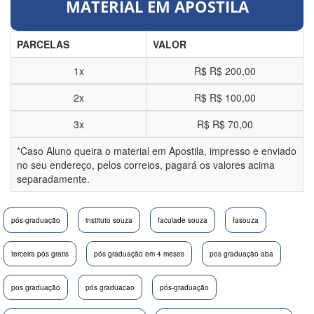
MATERIAL EM APOSTILA
PARCELAS
VALOR
1x
R$
R$ 200,00
2x
R$
R$ 100,00
3x
R$
R$ 70,00
*Caso Aluno queira o material em Apostila, impresso e enviado
no seu endereço, pelos correios, pagará os valores acima
separadamente.
pós-graduação
instituto souza
faculade souza
fasouza
terceira pós gratis
pós graduação em 4 meses
pos graduação aba
pos graduação
pós graduacao
pós-graduação