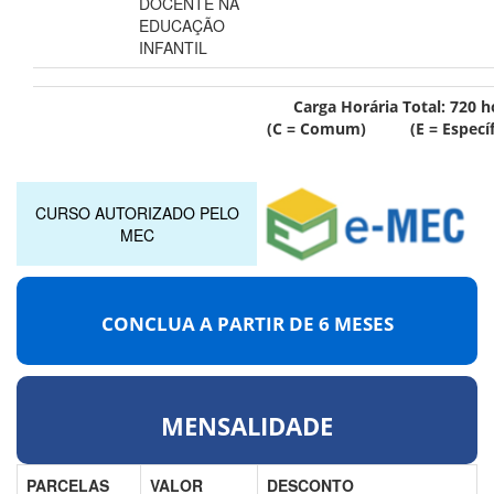
DOCENTE NA
EDUCAÇÃO
INFANTIL
Carga Horária Total:
720
h
(C = Comum) (E = Específ
CURSO AUTORIZADO PELO
MEC
CONCLUA A PARTIR DE
6 MESES
MENSALIDADE
PARCELAS
VALOR
DESCONTO