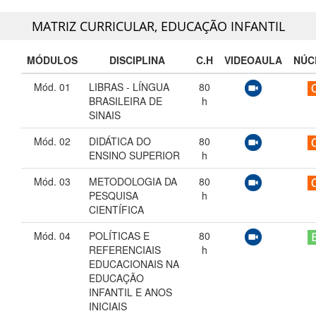
MATRIZ CURRICULAR,
EDUCAÇÃO INFANTIL
MÓDULOS
DISCIPLINA
C.H
VIDEOAULA
NÚC
Mód. 01
LIBRAS - LÍNGUA
80
BRASILEIRA DE
h
SINAIS
Mód. 02
DIDÁTICA DO
80
ENSINO SUPERIOR
h
Mód. 03
METODOLOGIA DA
80
PESQUISA
h
CIENTÍFICA
Mód. 04
POLÍTICAS E
80
REFERENCIAIS
h
EDUCACIONAIS NA
EDUCAÇÃO
INFANTIL E ANOS
INICIAIS