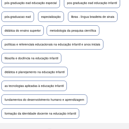
pós graduação ead educação especial
pos graduação ead educação infantil
pós-graduacao ead
especialização
libras - língua brasileira de sinais
didática do ensino superior
metodologia da pesquisa científica
políticas e referenciais educacionais na educação infantil e anos iniciais
filosofia e docência na educação infantil
didática e planejamento na educação infantil
as tecnologias aplicadas à educação infantil
fundamentos do desenvolvimento humano e aprendizagem
formação da identidade docente na educação infantil