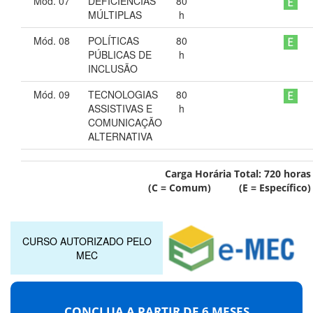
Mód. 07
DEFICIÊNCIAS
80
MÚLTIPLAS
h
Mód. 08
POLÍTICAS
80
PÚBLICAS DE
h
INCLUSÃO
Mód. 09
TECNOLOGIAS
80
ASSISTIVAS E
h
COMUNICAÇÃO
ALTERNATIVA
Carga Horária Total:
720
horas
(C = Comum) (E = Específico)
CURSO AUTORIZADO PELO
MEC
CONCLUA A PARTIR DE
6 MESES