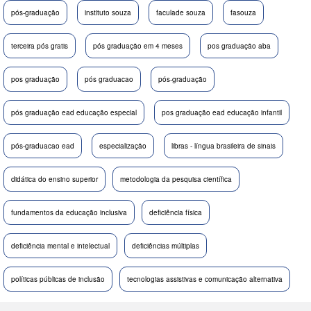
pós-graduação
instituto souza
faculade souza
fasouza
terceira pós gratis
pós graduação em 4 meses
pos graduação aba
pos graduação
pós graduacao
pós-graduação
pós graduação ead educação especial
pos graduação ead educação infantil
pós-graduacao ead
especialização
libras - língua brasileira de sinais
didática do ensino superior
metodologia da pesquisa científica
fundamentos da educação inclusiva
deficiência física
deficiência mental e intelectual
deficiências múltiplas
políticas públicas de inclusão
tecnologias assistivas e comunicação alternativa