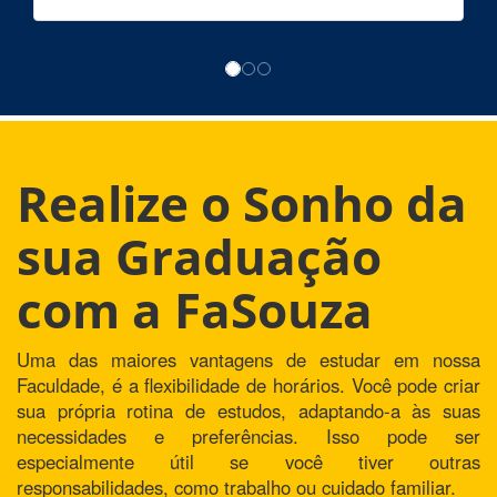
Realize o Sonho da
sua Graduação
com a FaSouza
Uma das maiores vantagens de estudar em nossa
Faculdade, é a flexibilidade de horários. Você pode criar
sua própria rotina de estudos, adaptando-a às suas
necessidades e preferências. Isso pode ser
especialmente útil se você tiver outras
responsabilidades, como trabalho ou cuidado familiar.