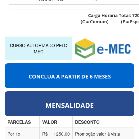
Carga Horária Total:
72
(C = Comum) (E = Espec
CURSO AUTORIZADO PELO
MEC
CONCLUA A PARTIR DE
6 MESES
MENSALIDADE
PARCELAS
VALOR
DESCONTO
Por
1
x
R$
1250,00
Promoção valor à vista