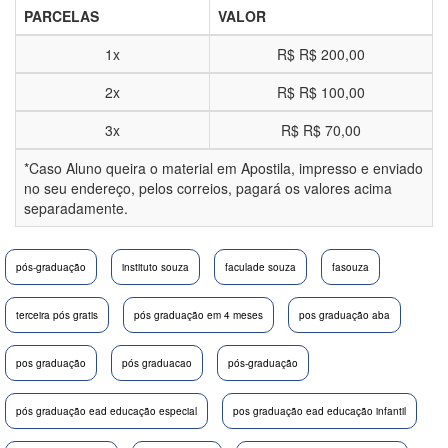
PARCELAS
VALOR
1x
R$
R$ 200,00
2x
R$
R$ 100,00
3x
R$
R$ 70,00
*Caso Aluno queira o material em Apostila, impresso e enviado
no seu endereço, pelos correios, pagará os valores acima
separadamente.
pós-graduação
instituto souza
faculade souza
fasouza
terceira pós gratis
pós graduação em 4 meses
pos graduação aba
pos graduação
pós graduacao
pós-graduação
pós graduação ead educação especial
pos graduação ead educação infantil