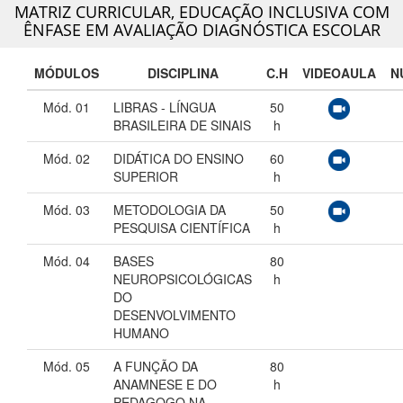
MATRIZ CURRICULAR,
EDUCAÇÃO INCLUSIVA COM
ÊNFASE EM AVALIAÇÃO DIAGNÓSTICA ESCOLAR
MÓDULOS
DISCIPLINA
C.H
VIDEOAULA
N
Mód. 01
LIBRAS - LÍNGUA
50
BRASILEIRA DE SINAIS
h
Mód. 02
DIDÁTICA DO ENSINO
60
SUPERIOR
h
Mód. 03
METODOLOGIA DA
50
PESQUISA CIENTÍFICA
h
Mód. 04
BASES
80
NEUROPSICOLÓGICAS
h
DO
DESENVOLVIMENTO
HUMANO
Mód. 05
A FUNÇÃO DA
80
ANAMNESE E DO
h
PEDAGOGO NA