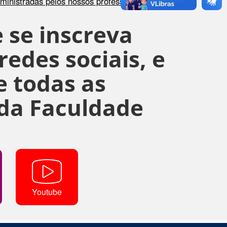
s ministradas pelos nossos professores
.
 se inscreva
edes sociais, e
 todas as
da Faculdade
Youtube