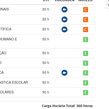
INAIS
20
h
20
h
TÍFICA
20
h
 HUMANO E
50
h
AÇÃO
50
h
O
50
h
CA
50
h
ASTICA ESCOLAR
50
h
COLARES
50
h
Carga Horária Total:
360
horas