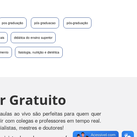
pos graduação
pós graduacao
pós-graduação
nais
didática do ensino superior
imento
fisiologia, nutrição e dietética
r Gratuito
aulas ao vivo são perfeitas para quem quer
agir com colegas e professores em tempo real.
alistas, mestres e doutores!