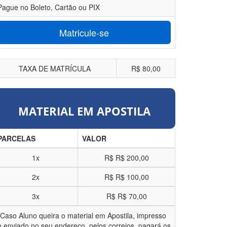
Pague no Boleto, Cartão ou PIX
Matricule-se
TAXA DE MATRÍCULA
R$ 80,00
MATERIAL EM APOSTILA
PARCELAS
VALOR
1x
R$
R$ 200,00
2x
R$
R$ 100,00
3x
R$
R$ 70,00
*Caso Aluno queira o material em Apostila, impresso
e enviado no seu endereço, pelos correios, pagará os