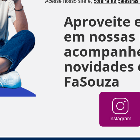
Acesse nosso site e,
confira as palestra
Aproveite e
em nossas r
acompanhe
novidades 
FaSouza
Instagram