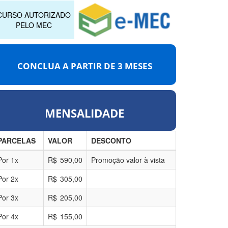
CURSO AUTORIZADO
PELO MEC
CONCLUA A PARTIR DE
3 MESES
MENSALIDADE
PARCELAS
VALOR
DESCONTO
Por
1
x
R$
590,00
Promoção valor à vista
Por
2
x
R$
305,00
Por
3
x
R$
205,00
Por
4
x
R$
155,00