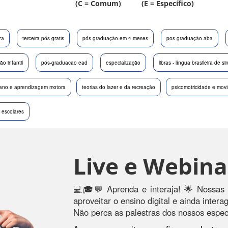
(C = Comum) (E = Específico)
za
terceira pós gratis
pós graduação em 4 meses
pos graduação aba
o infantil
pós-graduacao ead
especialização
libras - língua brasileira de si
mano e aprendizagem motora
teorias do lazer e da recreação
psicomotricidade e mov
 escolares
Live e Webina
💻🎓💬 Aprenda e interaja! 🌟 Nossas 
aproveitar o ensino digital e ainda inter
Não perca as palestras dos nossos especi