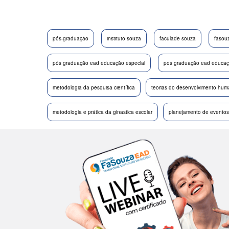
pós-graduação
instituto souza
faculade souza
fasou
pós graduação ead educação especial
pos graduação ead educaçã
metodologia da pesquisa científica
teorias do desenvolvimento hu
metodologia e prática da ginastica escolar
planejamento de eventos