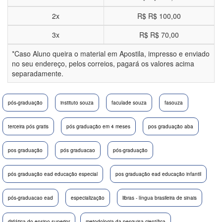
2x
R$
R$ 100,00
3x
R$
R$ 70,00
*Caso Aluno queira o material em Apostila, impresso e enviado
no seu endereço, pelos correios, pagará os valores acima
separadamente.
pós-graduação
instituto souza
faculade souza
fasouza
terceira pós gratis
pós graduação em 4 meses
pos graduação aba
pos graduação
pós graduacao
pós-graduação
pós graduação ead educação especial
pos graduação ead educação infantil
pós-graduacao ead
especialização
libras - língua brasileira de sinais
didática do ensino superior
metodologia da pesquisa científica