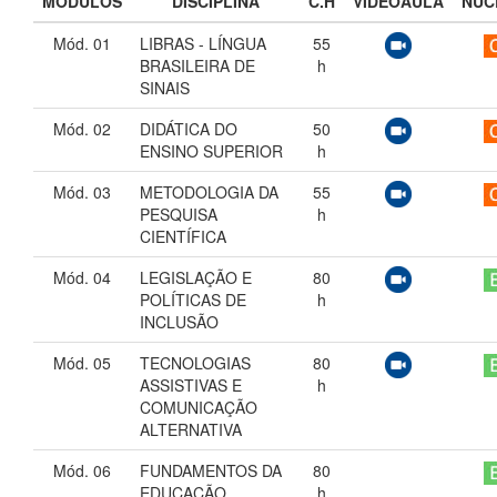
MÓDULOS
DISCIPLINA
C.H
VIDEOAULA
NÚC
Mód. 01
LIBRAS - LÍNGUA
55
BRASILEIRA DE
h
SINAIS
Mód. 02
DIDÁTICA DO
50
ENSINO SUPERIOR
h
Mód. 03
METODOLOGIA DA
55
PESQUISA
h
CIENTÍFICA
Mód. 04
LEGISLAÇÃO E
80
POLÍTICAS DE
h
INCLUSÃO
Mód. 05
TECNOLOGIAS
80
ASSISTIVAS E
h
COMUNICAÇÃO
ALTERNATIVA
Mód. 06
FUNDAMENTOS DA
80
EDUCAÇÃO
h