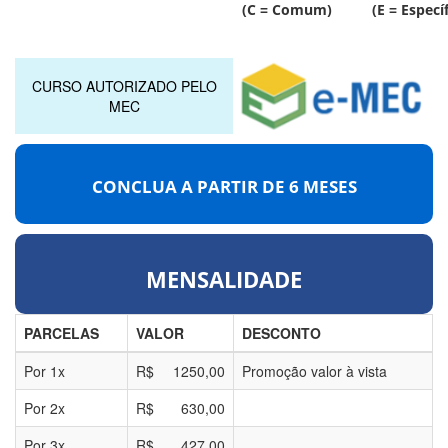
(C = Comum) (E = Específ
CURSO AUTORIZADO PELO
MEC
CONCLUA A PARTIR DE
6 MESES
MENSALIDADE
PARCELAS
VALOR
DESCONTO
Por
1
x
R$
1250,00
Promoção valor à vista
Por
2
x
R$
630,00
Por
3
x
R$
427,00