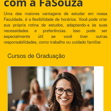
com a FaSouza
Uma das maiores vantagens de estudar em nossa
Faculdade, é a flexibilidade de horários. Você pode criar
sua própria rotina de estudos, adaptando-a às suas
necessidades e preferências. Isso pode ser
especialmente útil se você tiver outras
responsabilidades, como trabalho ou cuidado familiar.
Cursos de Graduação