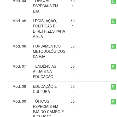
Mód. 04
TÓPICOS
50
ESPECIAIS EM
h
EJA
Mód. 05
LEGISLAÇÃO,
50
POLÍTICAS E
h
DIRETRIZES PARA
A EJA
Mód. 06
FUNDAMENTOS
50
METODOLÓGICOS
h
DA EJA
Mód. 07
TENDÊNCIAS
50
ATUAIS NA
h
EDUCAÇÃO
Mód. 08
EDUCAÇÃO E
50
CULTURA
h
Mód. 09
TÓPICOS
50
ESPECIAIS EM
h
EJA DO CAMPO E
INCLUSÃO