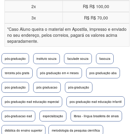
2x
R$
R$ 100,00
3x
R$
R$ 70,00
*Caso Aluno queira o material em Apostila, impresso e enviado
no seu endereço, pelos correios, pagará os valores acima
separadamente.
pós-graduação
instituto souza
faculade souza
fasouza
terceira pós gratis
pós graduação em 4 meses
pos graduação aba
pos graduação
pós graduacao
pós-graduação
pós graduação ead educação especial
pos graduação ead educação infantil
pós-graduacao ead
especialização
libras - língua brasileira de sinais
didática do ensino superior
metodologia da pesquisa científica