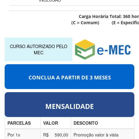
Carga Horária Total:
360
hor
(C = Comum) (E = Específic
CURSO AUTORIZADO PELO
MEC
CONCLUA A PARTIR DE
3 MESES
MENSALIDADE
PARCELAS
VALOR
DESCONTO
Por
1
x
R$
590,00
Promoção valor à vista