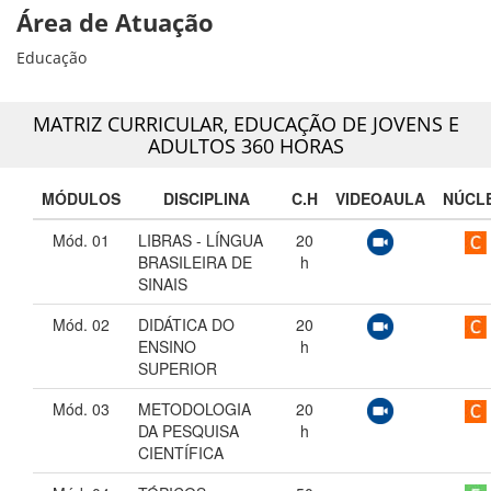
Área de Atuação
Educação
MATRIZ CURRICULAR,
EDUCAÇÃO DE JOVENS E
ADULTOS 360 HORAS
MÓDULOS
DISCIPLINA
C.H
VIDEOAULA
NÚCL
Mód. 01
LIBRAS - LÍNGUA
20
BRASILEIRA DE
h
SINAIS
Mód. 02
DIDÁTICA DO
20
ENSINO
h
SUPERIOR
Mód. 03
METODOLOGIA
20
DA PESQUISA
h
CIENTÍFICA