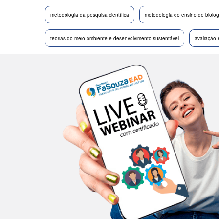
metodologia da pesquisa científica
metodologia do ensino de biolog
teorias do meio ambiente e desenvolvimento sustentável
avaliação 