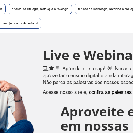
ia
análise da citologia, histologia e fisiologia
tópicos de morfologia, botânica e zoolo
e planejamento educacional
Live e Webina
💻🎓💬 Aprenda e interaja! 🌟 Nossas 
aproveitar o ensino digital e ainda inter
Não perca as palestras dos nossos especi
Acesse nosso site e,
confira as palestra
Aproveite e
em nossas r