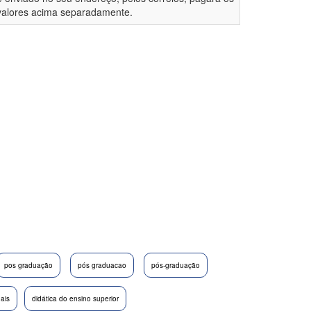
valores acima separadamente.
pos graduação
pós graduacao
pós-graduação
nais
didática do ensino superior