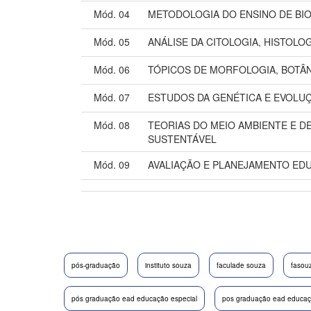
Mód. 04
METODOLOGIA DO ENSINO DE BI
Mód. 05
ANÁLISE DA CITOLOGIA, HISTOLOG
Mód. 06
TÓPICOS DE MORFOLOGIA, BOTÂN
Mód. 07
ESTUDOS DA GENÉTICA E EVOLU
Mód. 08
TEORIAS DO MEIO AMBIENTE E 
SUSTENTÁVEL
Mód. 09
AVALIAÇÃO E PLANEJAMENTO ED
pós-graduação
instituto souza
faculade souza
fasou
pós graduação ead educação especial
pos graduação ead educaçã