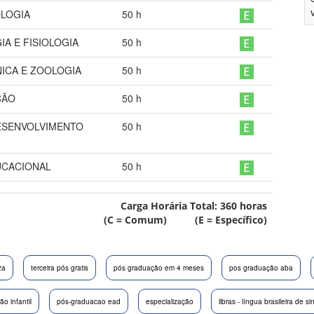
OLOGIA
50
h
IA E FISIOLOGIA
50
h
ICA E ZOOLOGIA
50
h
ÇÃO
50
h
DESENVOLVIMENTO
50
h
UCACIONAL
50
h
Carga Horária Total:
360
horas
(C = Comum) (E = Específico)
za
terceira pós gratis
pós graduação em 4 meses
pos graduação aba
o infantil
pós-graduacao ead
especialização
libras - língua brasileira de si