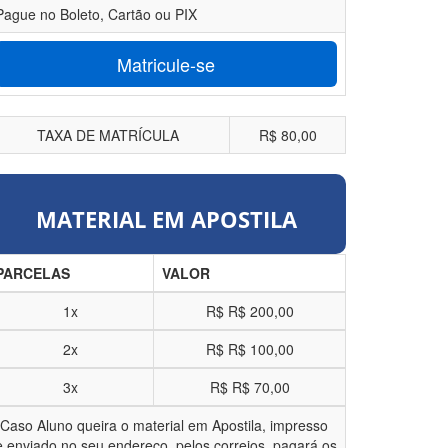
Pague no Boleto, Cartão ou PIX
Matricule-se
TAXA DE MATRÍCULA
R$ 80,00
MATERIAL EM APOSTILA
PARCELAS
VALOR
1x
R$
R$ 200,00
2x
R$
R$ 100,00
3x
R$
R$ 70,00
*Caso Aluno queira o material em Apostila, impresso
e enviado no seu endereço, pelos correios, pagará os