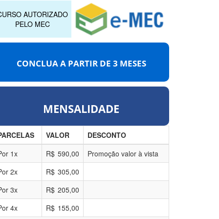
CURSO AUTORIZADO
PELO MEC
CONCLUA A PARTIR DE
3 MESES
MENSALIDADE
PARCELAS
VALOR
DESCONTO
Por
1
x
R$
590,00
Promoção valor à vista
Por
2
x
R$
305,00
Por
3
x
R$
205,00
Por
4
x
R$
155,00