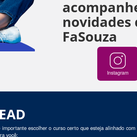
acompanhe
novidades 
FaSouza
Instagram
 EAD
 importante escolher o curso certo que esteja alinhado com 
ara você: