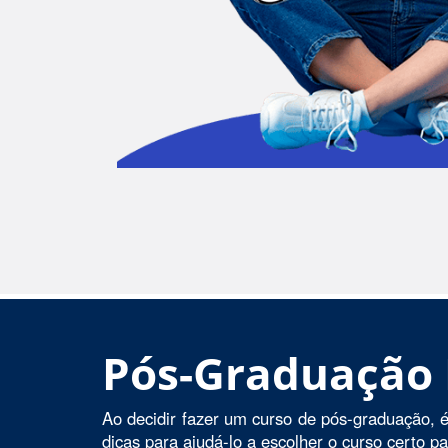
Pós-Graduação
Ao decidir fazer um curso de pós-graduação, é
dicas para ajudá-lo a escolher o curso certo p