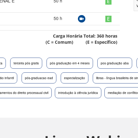
PENAL E
50
h
50
h
Carga Horária Total:
360
horas
(C = Comum) (E = Específico)
za
terceira pós gratis
pós graduação em 4 meses
pos graduação aba
o infantil
pós-graduacao ead
especialização
libras - língua brasileira de si
amentos do direito processual civil
introdução à ciência jurídica
mediação de conflito