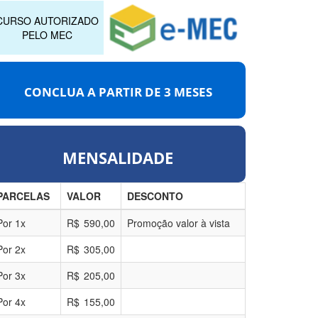
CURSO AUTORIZADO
PELO MEC
CONCLUA A PARTIR DE
3 MESES
MENSALIDADE
PARCELAS
VALOR
DESCONTO
Por
1
x
R$
590,00
Promoção valor à vista
Por
2
x
R$
305,00
Por
3
x
R$
205,00
Por
4
x
R$
155,00