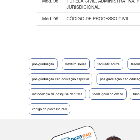
Mód. 08
TUTELA CIVIL, ADMINISTRATIVA, 
JURISDICIONAL
Mód. 09
CÓDIGO DE PROCESSO CIVIL
pós-graduação
instituto souza
faculade souza
fasou
pós graduação ead educação especial
pos graduação ead educaçã
metodologia da pesquisa científica
teoria geral do direito
fund
código de processo civil