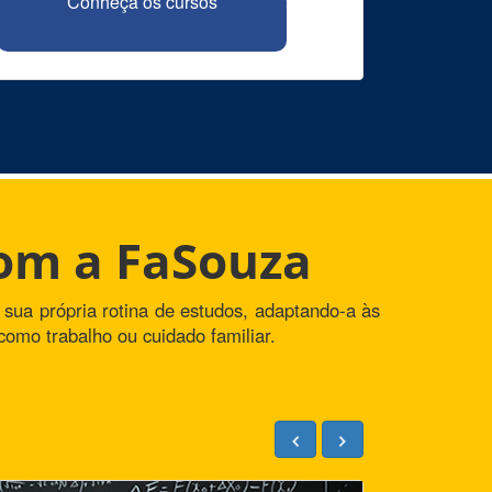
Conheça os cursos
com a FaSouza
 sua própria rotina de estudos, adaptando-a às
como trabalho ou cuidado familiar.