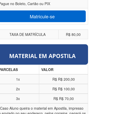
Pague no Boleto, Cartão ou PIX
Matricule-se
TAXA DE MATRÍCULA
R$ 80,00
MATERIAL EM APOSTILA
PARCELAS
VALOR
1x
R$
R$ 200,00
2x
R$
R$ 100,00
3x
R$
R$ 70,00
*Caso Aluno queira o material em Apostila, impresso
e enviado no seu endereço, pelos correios, pagará os