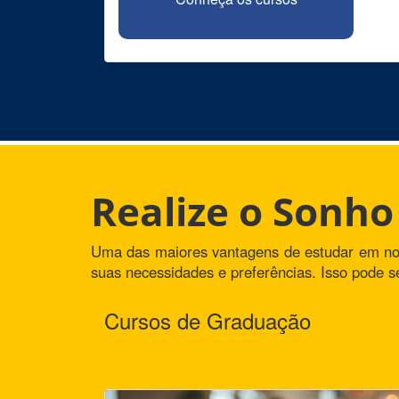
Realize o Sonh
Uma das maiores vantagens de estudar em nossa
suas necessidades e preferências. Isso pode se
Cursos de Graduação