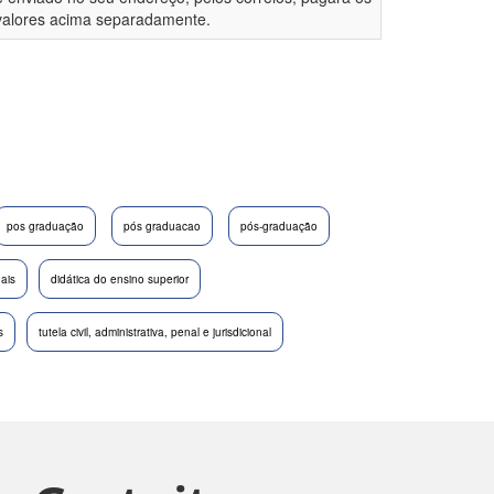
valores acima separadamente.
pos graduação
pós graduacao
pós-graduação
nais
didática do ensino superior
s
tutela civil, administrativa, penal e jurisdicional