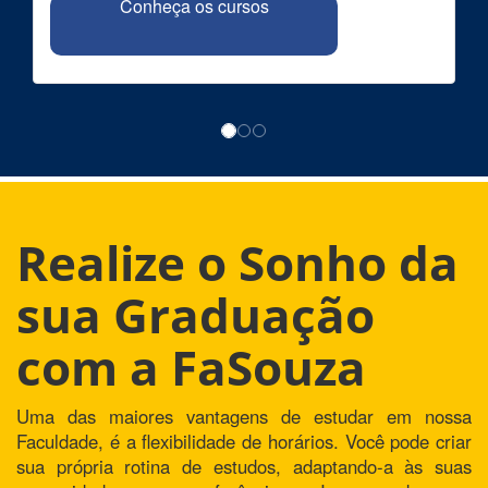
Conheça os cursos
Realize o Sonho da
sua Graduação
com a FaSouza
Uma das maiores vantagens de estudar em nossa
Faculdade, é a flexibilidade de horários. Você pode criar
sua própria rotina de estudos, adaptando-a às suas