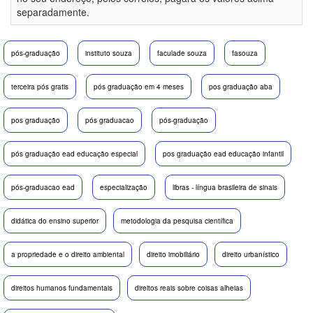
separadamente.
pós-graduação
instituto souza
faculade souza
fasouza
terceira pós gratis
pós graduação em 4 meses
pos graduação aba
pos graduação
pós graduacao
pós-graduação
pós graduação ead educação especial
pos graduação ead educação infantil
pós-graduacao ead
especialização
libras - língua brasileira de sinais
didática do ensino superior
metodologia da pesquisa científica
a propriedade e o direito ambiental
direito imobiliário
direito urbanístico
direitos humanos fundamentais
direitos reais sobre coisas alheias