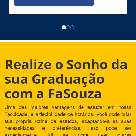
Realize o Sonho da
sua Graduação
com a FaSouza
Uma das maiores vantagens de estudar em nossa
Faculdade, é a flexibilidade de horários. Você pode criar
sua própria rotina de estudos, adaptando-a às suas
necessidades e preferências. Isso pode ser
especialmente útil se você tiver outras