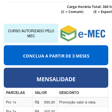
Carga Horária Total:
360
h
(C = Comum) (E = Específ
CURSO AUTORIZADO PELO
MEC
CONCLUA A PARTIR DE
3 MESES
MENSALIDADE
PARCELAS
VALOR
DESCONTO
Por
1
x
R$
590,00
Promoção valor à vista
Por
2
x
R$
305,00