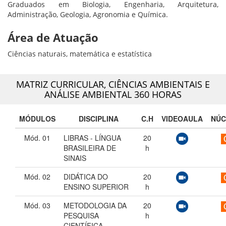
Graduados em Biologia, Engenharia, Arquitetura,
Administração, Geologia, Agronomia e Química.
Área de Atuação
Ciências naturais, matemática e estatística
MATRIZ CURRICULAR,
CIÊNCIAS AMBIENTAIS E
ANÁLISE AMBIENTAL 360 HORAS
MÓDULOS
DISCIPLINA
C.H
VIDEOAULA
NÚC
Mód. 01
LIBRAS - LÍNGUA
20
BRASILEIRA DE
h
SINAIS
Mód. 02
DIDÁTICA DO
20
ENSINO SUPERIOR
h
Mód. 03
METODOLOGIA DA
20
PESQUISA
h
CIENTÍFICA