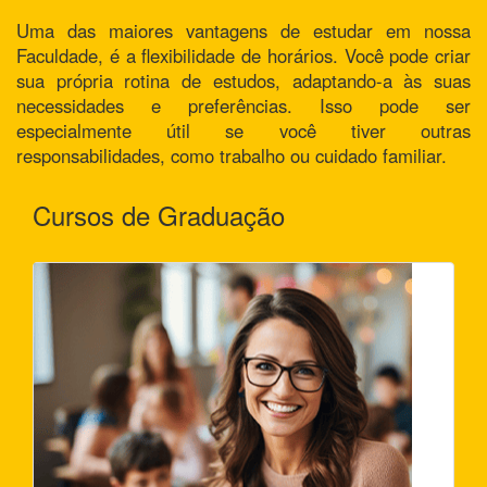
Uma das maiores vantagens de estudar em nossa
Faculdade, é a flexibilidade de horários. Você pode criar
sua própria rotina de estudos, adaptando-a às suas
necessidades e preferências. Isso pode ser
especialmente útil se você tiver outras
responsabilidades, como trabalho ou cuidado familiar.
Cursos de Graduação