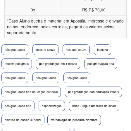
3x
R$
R$ 70,00
*Caso Aluno queira o material em Apostila, impresso e enviado
no seu endereço, pelos correios, pagará os valores acima
separadamente.
pós-graduação
instituto souza
faculade souza
fasouza
terceira pós gratis
pós graduação em 4 meses
pos graduação aba
pos graduação
pós graduacao
pós-graduação
pós graduação ead educação especial
pos graduação ead educação infantil
pós-graduacao ead
especialização
libras - língua brasileira de sinais
didática do ensino superior
metodologia da pesquisa científica