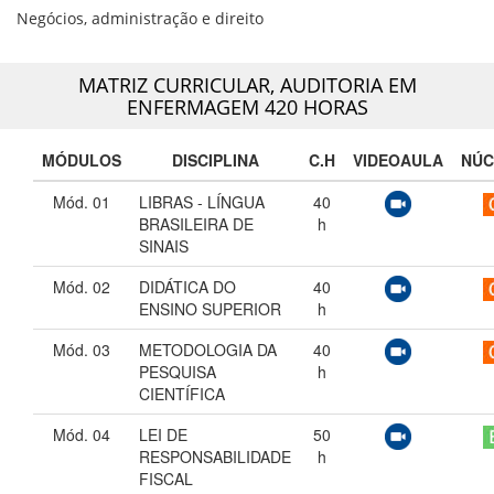
Negócios, administração e direito
MATRIZ CURRICULAR,
AUDITORIA EM
ENFERMAGEM 420 HORAS
MÓDULOS
DISCIPLINA
C.H
VIDEOAULA
NÚC
Mód. 01
LIBRAS - LÍNGUA
40
BRASILEIRA DE
h
SINAIS
Mód. 02
DIDÁTICA DO
40
ENSINO SUPERIOR
h
Mód. 03
METODOLOGIA DA
40
PESQUISA
h
CIENTÍFICA
Mód. 04
LEI DE
50
RESPONSABILIDADE
h
FISCAL