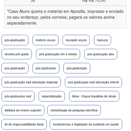
3x
R$
R$ 70,00
*Caso Aluno queira o material em Apostila, impresso e enviado
no seu endereço, pelos correios, pagará os valores acima
separadamente.
pós-graduação
instituto souza
faculade souza
fasouza
terceira pós gratis
pós graduação em 4 meses
pos graduação aba
pos graduação
pós graduacao
pós-graduação
pós graduação ead educação especial
pos graduação ead educação infantil
pós-graduacao ead
especialização
libras - língua brasileira de sinais
didática do ensino superior
metodologia da pesquisa científica
lei de responsabilidade fiscal
fundamentos e legislação da auditoria em saúde