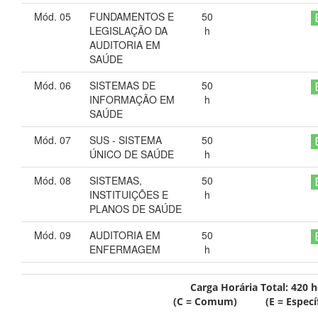
Mód. 05
FUNDAMENTOS E
50
LEGISLAÇÃO DA
h
AUDITORIA EM
SAÚDE
Mód. 06
SISTEMAS DE
50
INFORMAÇÃO EM
h
SAÚDE
Mód. 07
SUS - SISTEMA
50
ÚNICO DE SAÚDE
h
Mód. 08
SISTEMAS,
50
INSTITUIÇÕES E
h
PLANOS DE SAÚDE
Mód. 09
AUDITORIA EM
50
ENFERMAGEM
h
Carga Horária Total:
420
h
(C = Comum) (E = Específ