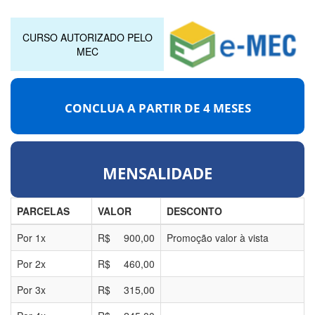
CURSO AUTORIZADO PELO
MEC
CONCLUA A PARTIR DE
4 MESES
MENSALIDADE
PARCELAS
VALOR
DESCONTO
Por
1
x
R$
900,00
Promoção valor à vista
Por
2
x
R$
460,00
Por
3
x
R$
315,00