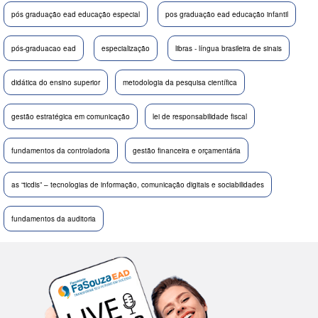
pós graduação ead educação especial
pos graduação ead educação infantil
pós-graduacao ead
especialização
libras - língua brasileira de sinais
didática do ensino superior
metodologia da pesquisa científica
gestão estratégica em comunicação
lei de responsabilidade fiscal
fundamentos da controladoria
gestão financeira e orçamentária
as “ticdis” – tecnologias de informação, comunicação digitais e sociabilidades
fundamentos da auditoria