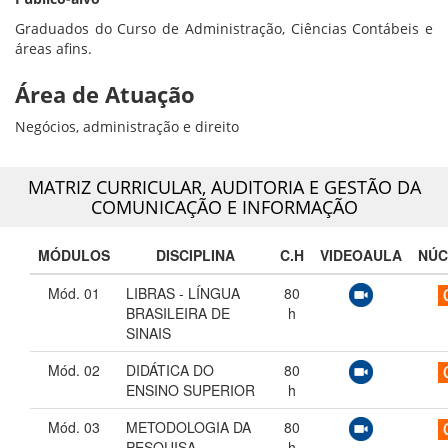
Graduados do Curso de Administração, Ciências Contábeis e
áreas afins.
Área de Atuação
Negócios, administração e direito
MATRIZ CURRICULAR,
AUDITORIA E GESTÃO DA
COMUNICAÇÃO E INFORMAÇÃO
MÓDULOS
DISCIPLINA
C.H
VIDEOAULA
NÚC
Mód. 01
LIBRAS - LÍNGUA
80
BRASILEIRA DE
h
SINAIS
Mód. 02
DIDÁTICA DO
80
ENSINO SUPERIOR
h
Mód. 03
METODOLOGIA DA
80
PESQUISA
h