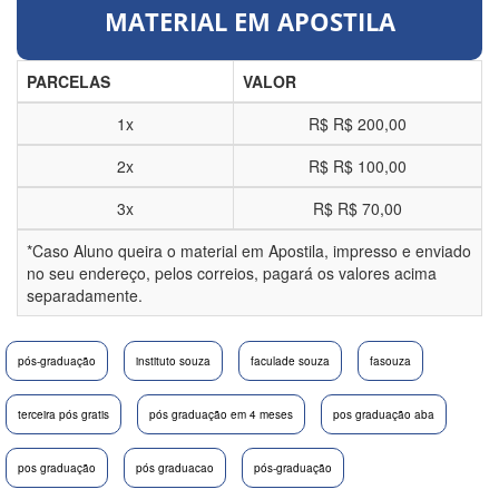
MATERIAL EM APOSTILA
PARCELAS
VALOR
1x
R$
R$ 200,00
2x
R$
R$ 100,00
3x
R$
R$ 70,00
*Caso Aluno queira o material em Apostila, impresso e enviado
no seu endereço, pelos correios, pagará os valores acima
separadamente.
pós-graduação
instituto souza
faculade souza
fasouza
terceira pós gratis
pós graduação em 4 meses
pos graduação aba
pos graduação
pós graduacao
pós-graduação