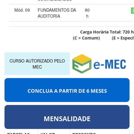
Mód. 09
FUNDAMENTOS DA
80
AUDITORIA
h
Carga Horária Total:
720
h
(C = Comum) (E = Específ
CURSO AUTORIZADO PELO
MEC
CONCLUA A PARTIR DE
6 MESES
MENSALIDADE