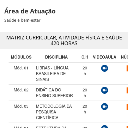
Área de Atuação
Saúde e bem-estar
MATRIZ CURRICULAR,
ATIVIDADE FÍSICA E SAÚDE
420 HORAS
MÓDULOS
DISCIPLINA
C.H
VIDEOAULA
NÚ
Mód. 01
LIBRAS - LÍNGUA
20
BRASILEIRA DE
h
SINAIS
Mód. 02
DIDÁTICA DO
20
ENSINO SUPERIOR
h
Mód. 03
METODOLOGIA DA
20
PESQUISA
h
CIENTÍFICA