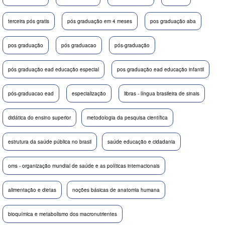
terceira pós gratis
pós graduação em 4 meses
pos graduação aba
pos graduação
pós graduacao
pós-graduação
pós graduação ead educação especial
pos graduação ead educação infantil
pós-graduacao ead
especialização
libras - língua brasileira de sinais
didática do ensino superior
metodologia da pesquisa científica
estrutura da saúde pública no brasil
saúde educação e cidadania
oms - organização mundial de saúde e as políticas internacionais
alimentação e dietas
noções básicas de anatomia humana
bioquímica e metabolismo dos macronutrientes