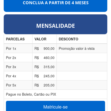
CONCLUA A PARTIR DE
4 MESES
MENSALIDADE
PARCELAS
VALOR
DESCONTO
Por
1
x
R$
900,00
Promoção valor à vista
Por
2
x
R$
460,00
Por
3
x
R$
315,00
Por
4
x
R$
245,00
Por
5
x
R$
205,00
Pague no Boleto, Cartão ou PIX
Matricule-se