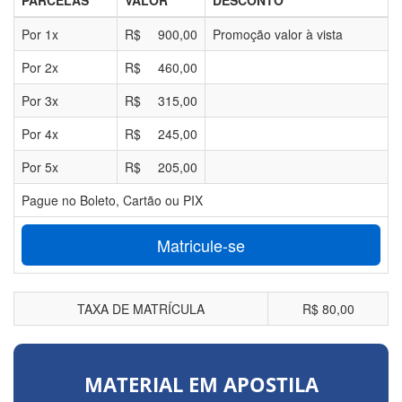
PARCELAS
VALOR
DESCONTO
Por
1
x
R$
900,00
Promoção valor à vista
Por
2
x
R$
460,00
Por
3
x
R$
315,00
Por
4
x
R$
245,00
Por
5
x
R$
205,00
Pague no Boleto, Cartão ou PIX
Matricule-se
TAXA DE MATRÍCULA
R$ 80,00
MATERIAL EM APOSTILA