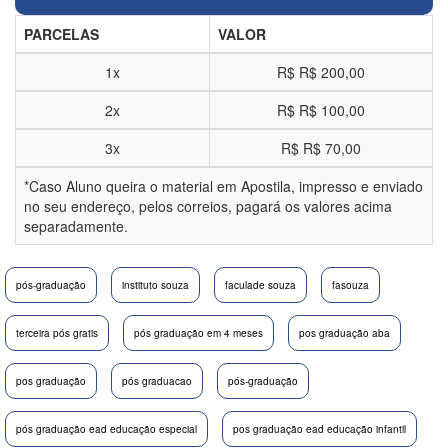
PARCELAS
VALOR
1x
R$
R$ 200,00
2x
R$
R$ 100,00
3x
R$
R$ 70,00
*Caso Aluno queira o material em Apostila, impresso e enviado
no seu endereço, pelos correios, pagará os valores acima
separadamente.
pós-graduação
instituto souza
faculade souza
fasouza
terceira pós gratis
pós graduação em 4 meses
pos graduação aba
pos graduação
pós graduacao
pós-graduação
pós graduação ead educação especial
pos graduação ead educação infantil