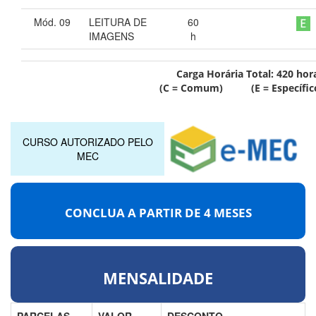
Mód. 09
LEITURA DE
60
IMAGENS
h
Carga Horária Total:
420
hor
(C = Comum) (E = Específic
CURSO AUTORIZADO PELO
MEC
CONCLUA A PARTIR DE
4 MESES
MENSALIDADE