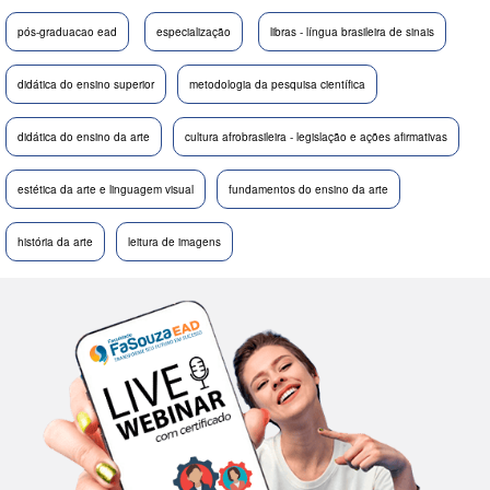
pós-graduacao ead
especialização
libras - língua brasileira de sinais
didática do ensino superior
metodologia da pesquisa científica
didática do ensino da arte
cultura afrobrasileira - legislação e ações afirmativas
estética da arte e linguagem visual
fundamentos do ensino da arte
história da arte
leitura de imagens