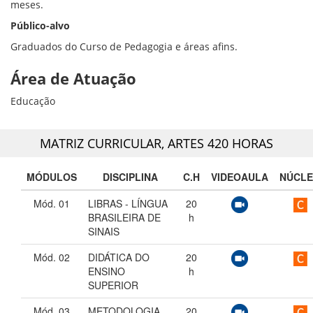
meses.
Público-alvo
Graduados do Curso de Pedagogia e áreas afins.
Área de Atuação
Educação
MATRIZ CURRICULAR,
ARTES 420 HORAS
MÓDULOS
DISCIPLINA
C.H
VIDEOAULA
NÚCL
Mód. 01
LIBRAS - LÍNGUA
20
BRASILEIRA DE
h
SINAIS
Mód. 02
DIDÁTICA DO
20
ENSINO
h
SUPERIOR
Mód. 03
METODOLOGIA
20