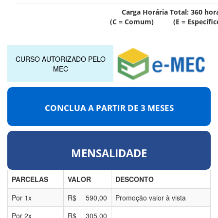
Carga Horária Total:
360
hor
(C = Comum) (E = Específic
CURSO AUTORIZADO PELO
MEC
CONCLUA A PARTIR DE
3 MESES
MENSALIDADE
PARCELAS
VALOR
DESCONTO
Por
1
x
R$
590,00
Promoção valor à vista
Por
2
x
R$
305,00