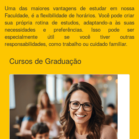
Uma das maiores vantagens de estudar em nossa
Faculdade, é a flexibilidade de horários. Você pode criar
sua própria rotina de estudos, adaptando-a às suas
necessidades e preferências. Isso pode ser
especialmente útil se você tiver outras
responsabilidades, como trabalho ou cuidado familiar.
Cursos de Graduação