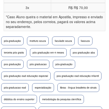
3x
R$
R$ 70,00
*Caso Aluno queira o material em Apostila, impresso e enviado
no seu endereço, pelos correios, pagará os valores acima
separadamente.
pós-graduação
instituto souza
faculade souza
fasouza
terceira pós gratis
pós graduação em 4 meses
pos graduação aba
pos graduação
pós graduacao
pós-graduação
pós graduação ead educação especial
pos graduação ead educação infantil
pós-graduacao ead
especialização
libras - língua brasileira de sinais
didática do ensino superior
metodologia da pesquisa científica