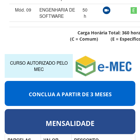
Mód. 09
ENGENHARIA DE
50
SOFTWARE
h
Carga Horária Total:
360
hor
(C = Comum) (E = Específic
CURSO AUTORIZADO PELO
MEC
CONCLUA A PARTIR DE
3 MESES
MENSALIDADE