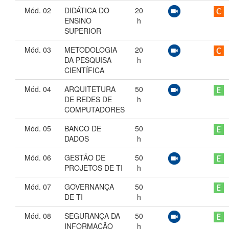
Mód. 02
DIDÁTICA DO
20
ENSINO
h
SUPERIOR
Mód. 03
METODOLOGIA
20
DA PESQUISA
h
CIENTÍFICA
Mód. 04
ARQUITETURA
50
DE REDES DE
h
COMPUTADORES
Mód. 05
BANCO DE
50
DADOS
h
Mód. 06
GESTÃO DE
50
PROJETOS DE TI
h
Mód. 07
GOVERNANÇA
50
DE TI
h
Mód. 08
SEGURANÇA DA
50
INFORMAÇÃO
h