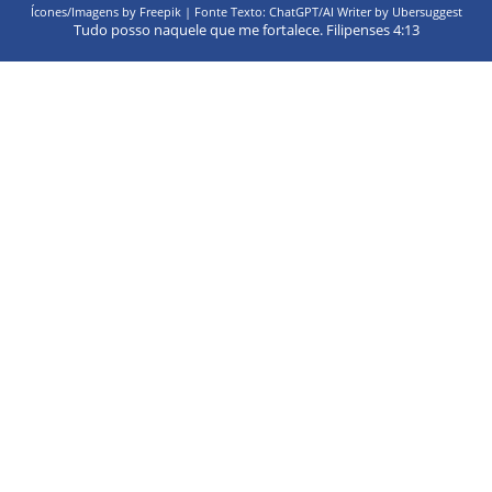
Ícones/Imagens by Freepik | Fonte Texto: ChatGPT/AI Writer by Ubersuggest
Tudo posso naquele que me fortalece. Filipenses 4:13