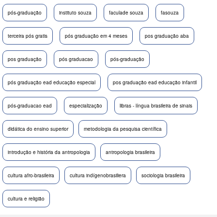
pós-graduação
instituto souza
faculade souza
fasouza
terceira pós gratis
pós graduação em 4 meses
pos graduação aba
pos graduação
pós graduacao
pós-graduação
pós graduação ead educação especial
pos graduação ead educação infantil
pós-graduacao ead
especialização
libras - língua brasileira de sinais
didática do ensino superior
metodologia da pesquisa científica
introdução e história da antropologia
antropologia brasileira
cultura afro-brasileira
cultura indígenobrasiliera
sociologia brasileira
cultura e religião