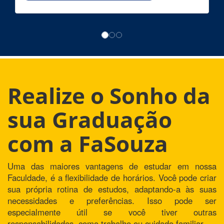
Realize o Sonho da
sua Graduação
com a FaSouza
Uma das maiores vantagens de estudar em nossa
Faculdade, é a flexibilidade de horários. Você pode criar
sua própria rotina de estudos, adaptando-a às suas
necessidades e preferências. Isso pode ser
especialmente útil se você tiver outras
responsabilidades, como trabalho ou cuidado familiar.