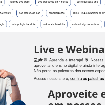
za
terceira pós gratis
pós graduação em 4 meses
pos graduação aba
o infantil
pós-graduacao ead
especialização
libras - língua brasileira de si
ogia
antropologia brasileira
cultura afrobrasileira
cultura indigenobrasileira
Live e Webina
💻🎓💬 Aprenda e interaja! 🌟 Nossas 
aproveitar o ensino digital e ainda inter
Não perca as palestras dos nossos especi
Acesse nosso site e,
confira as palestra
Aproveite e
em nossas r