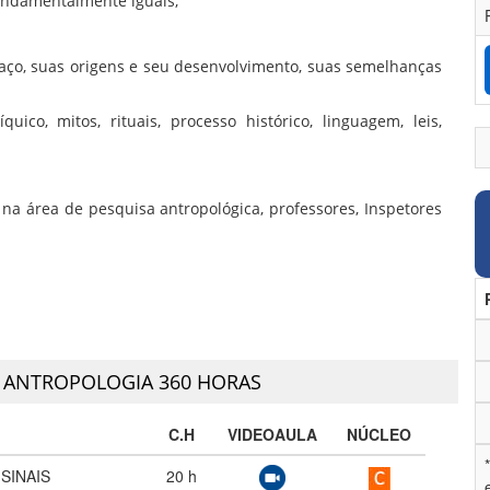
fundamentalmente iguais;
aço, suas origens e seu desenvolvimento, suas semelhanças
uico, mitos, rituais, processo histórico, linguagem, leis,
 na área de pesquisa antropológica, professores, Inspetores
,
ANTROPOLOGIA 360 HORAS
C.H
VIDEOAULA
NÚCLEO
 SINAIS
20
h