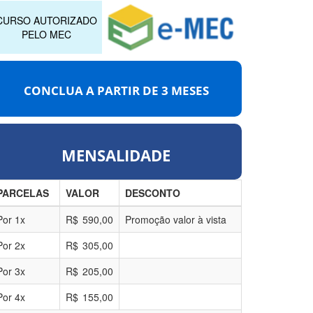
CURSO AUTORIZADO
PELO MEC
CONCLUA A PARTIR DE
3 MESES
MENSALIDADE
PARCELAS
VALOR
DESCONTO
Por
1
x
R$
590,00
Promoção valor à vista
Por
2
x
R$
305,00
Por
3
x
R$
205,00
Por
4
x
R$
155,00