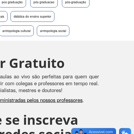
pos graduação
pós graduacao
pós-graduação
nais
didática do ensino superior
antropologia cultural
antropologia social
r Gratuito
aulas ao vivo são perfeitas para quem quer
agir com colegas e professores em tempo real.
alistas, mestres e doutores!
s ministradas pelos nossos professores
.
 se inscreva
edes sociais, e