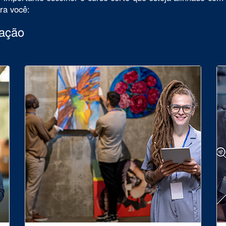
ara você:
uação