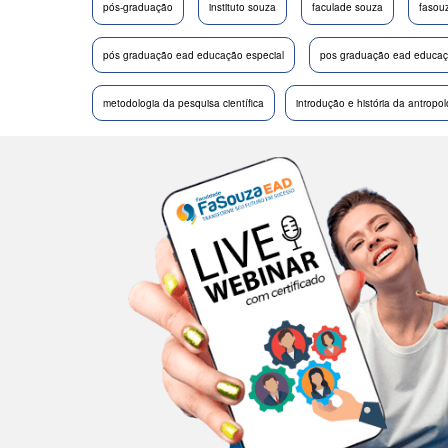
pós-graduação
instituto souza
faculade souza
fasou
pós graduação ead educação especial
pos graduação ead educaçã
metodologia da pesquisa científica
introdução e história da antropol