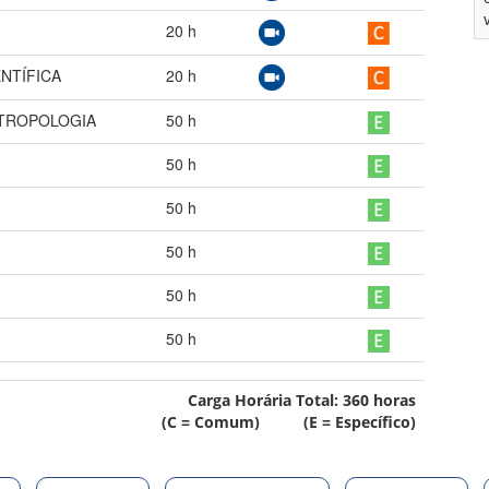
20
h
NTÍFICA
20
h
NTROPOLOGIA
50
h
50
h
50
h
50
h
50
h
50
h
Carga Horária Total:
360
horas
(C = Comum) (E = Específico)