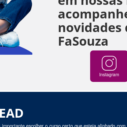
acompanhe
novidades 
FaSouza
Instagram
 EAD
 importante escolher o curso certo que esteja alinhado com 