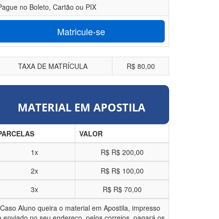
Pague no Boleto, Cartão ou PIX
Matricule-se
TAXA DE MATRÍCULA
R$ 80,00
MATERIAL EM APOSTILA
PARCELAS
VALOR
1x
R$
R$ 200,00
2x
R$
R$ 100,00
3x
R$
R$ 70,00
*Caso Aluno queira o material em Apostila, impresso
e enviado no seu endereço, pelos correios, pagará os