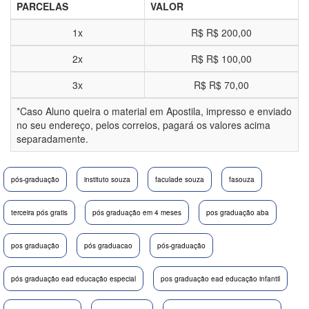
PARCELAS
VALOR
1x
R$
R$ 200,00
2x
R$
R$ 100,00
3x
R$
R$ 70,00
*Caso Aluno queira o material em Apostila, impresso e enviado
no seu endereço, pelos correios, pagará os valores acima
separadamente.
pós-graduação
instituto souza
faculade souza
fasouza
terceira pós gratis
pós graduação em 4 meses
pos graduação aba
pos graduação
pós graduacao
pós-graduação
pós graduação ead educação especial
pos graduação ead educação infantil