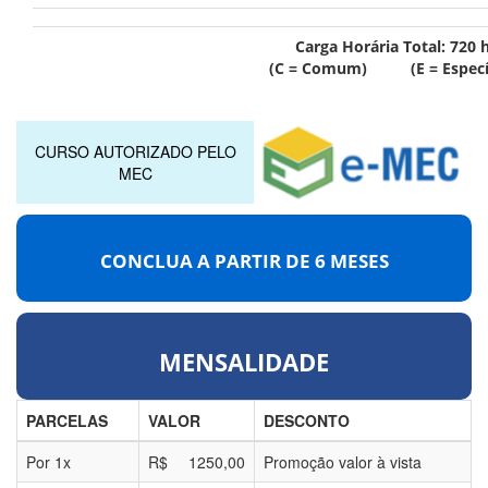
Carga Horária Total:
720
h
(C = Comum) (E = Específ
CURSO AUTORIZADO PELO
MEC
CONCLUA A PARTIR DE
6 MESES
MENSALIDADE
PARCELAS
VALOR
DESCONTO
Por
1
x
R$
1250,00
Promoção valor à vista