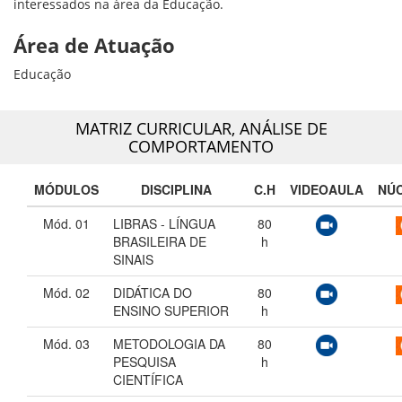
interessados na área da Educação.
Área de Atuação
Educação
MATRIZ CURRICULAR,
ANÁLISE DE
COMPORTAMENTO
MÓDULOS
DISCIPLINA
C.H
VIDEOAULA
NÚ
Mód. 01
LIBRAS - LÍNGUA
80
BRASILEIRA DE
h
SINAIS
Mód. 02
DIDÁTICA DO
80
ENSINO SUPERIOR
h
Mód. 03
METODOLOGIA DA
80
PESQUISA
h
CIENTÍFICA