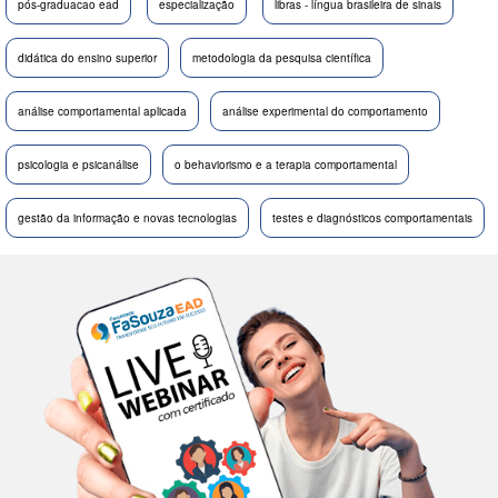
pós-graduacao ead
especialização
libras - língua brasileira de sinais
didática do ensino superior
metodologia da pesquisa científica
análise comportamental aplicada
análise experimental do comportamento
psicologia e psicanálise
o behaviorismo e a terapia comportamental
gestão da informação e novas tecnologias
testes e diagnósticos comportamentais