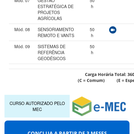
Mód. 07
GESTÃO
50
ESTRATÉGICA DE
h
PROJETOS
AGRÍCOLAS
Mód. 08
SENSORIAMENTO
50
REMOTO E VANTS
h
Mód. 09
SISTEMAS DE
50
REFERÊNCIA
h
GEODÉSICOS
Carga Horária Total:
36
(C = Comum) (E = Espec
CURSO AUTORIZADO PELO
MEC
CONCLUA A PARTIR DE
3 MESES