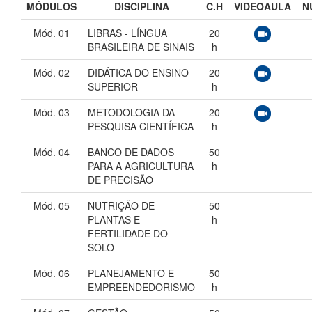
MÓDULOS
DISCIPLINA
C.H
VIDEOAULA
N
Mód. 01
LIBRAS - LÍNGUA
20
BRASILEIRA DE SINAIS
h
Mód. 02
DIDÁTICA DO ENSINO
20
SUPERIOR
h
Mód. 03
METODOLOGIA DA
20
PESQUISA CIENTÍFICA
h
Mód. 04
BANCO DE DADOS
50
PARA A AGRICULTURA
h
DE PRECISÃO
Mód. 05
NUTRIÇÃO DE
50
PLANTAS E
h
FERTILIDADE DO
SOLO
Mód. 06
PLANEJAMENTO E
50
EMPREENDEDORISMO
h