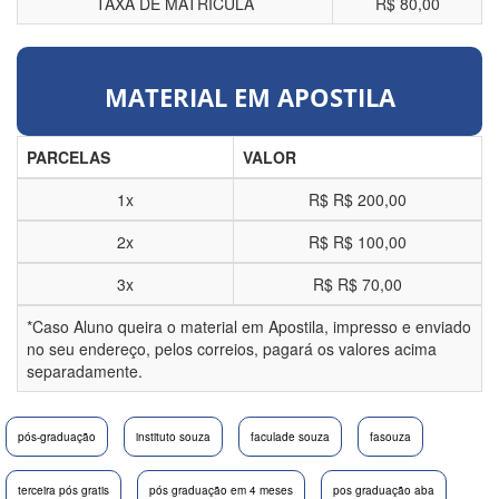
TAXA DE MATRÍCULA
R$ 80,00
MATERIAL EM APOSTILA
PARCELAS
VALOR
1x
R$
R$ 200,00
2x
R$
R$ 100,00
3x
R$
R$ 70,00
*Caso Aluno queira o material em Apostila, impresso e enviado
no seu endereço, pelos correios, pagará os valores acima
separadamente.
pós-graduação
instituto souza
faculade souza
fasouza
terceira pós gratis
pós graduação em 4 meses
pos graduação aba