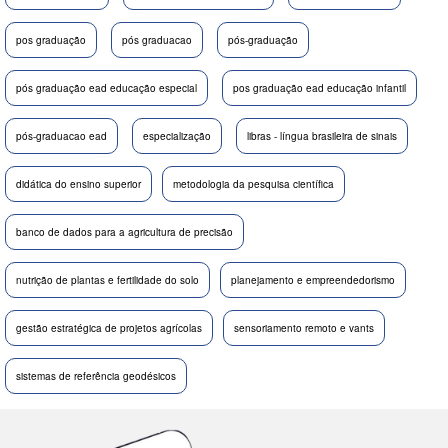
pos graduação
pós graduacao
pós-graduação
pós graduação ead educação especial
pos graduação ead educação infantil
pós-graduacao ead
especialização
libras - língua brasileira de sinais
didática do ensino superior
metodologia da pesquisa científica
banco de dados para a agricultura de precisão
nutrição de plantas e fertilidade do solo
planejamento e empreendedorismo
gestão estratégica de projetos agrícolas
sensoriamento remoto e vants
sistemas de referência geodésicos