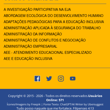
A INVESTIGAÇÃO PARTICIPATIVA NA EJA
ABORDAGEM ECOLÓGICA DO DESENVOLVIMENTO HUMANO
ADAPTAÇÕES PEDAGÓGICAS PARA A EDUCAÇÃO INCLUSIVA
ADMINISTRAÇÃO APLICADA À SEGURANÇA DO TRABALHO
ADMINISTRAÇÃO DA INFORMAÇÃO
ADMINISTRAÇÃO DE CONFLITOS E NEGOCIAÇÃO
ADMINISTRAÇÃO EMPRESARIAL
AEE - ATENDIMENTO EDUCACIONAL ESPECIALIZADO
AEE E EDUCAÇÃO INCLUSIVA
Copyright © 2015 -
2026
- Todos os direitos reservados.
Usuários
Online:
571
Ícones/Imagens by Freepik | Fonte Texto: ChatGPT/AI Writer by Ubersuggest
Tudo posso naquele que me fortalece. Filipenses 4:13