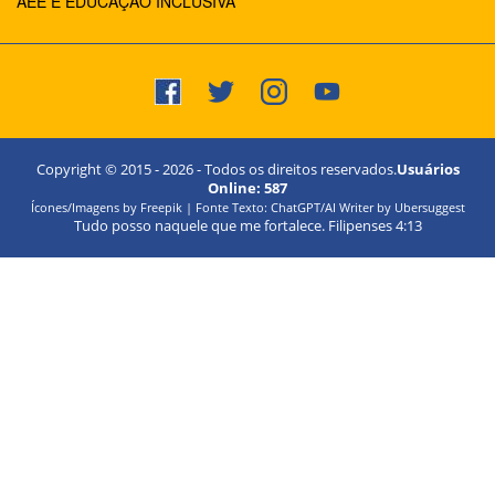
AEE E EDUCAÇÃO INCLUSIVA
Copyright © 2015 -
2026
- Todos os direitos reservados.
Usuários
Online:
587
Ícones/Imagens by Freepik | Fonte Texto: ChatGPT/AI Writer by Ubersuggest
Tudo posso naquele que me fortalece. Filipenses 4:13