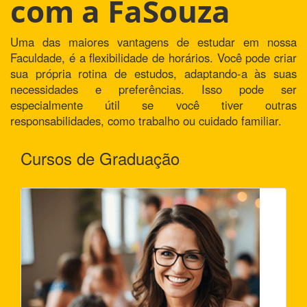
com a FaSouza
Uma das maiores vantagens de estudar em nossa
Faculdade, é a flexibilidade de horários. Você pode criar
sua própria rotina de estudos, adaptando-a às suas
necessidades e preferências. Isso pode ser
especialmente útil se você tiver outras
responsabilidades, como trabalho ou cuidado familiar.
Cursos de Graduação