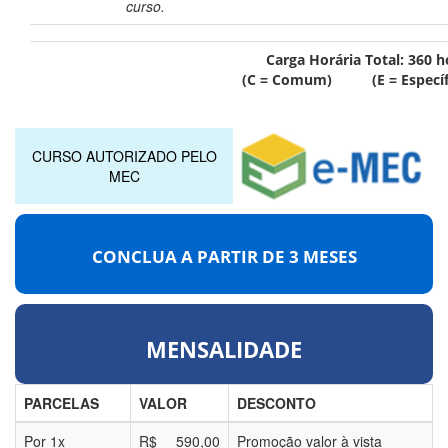
curso.
Carga Horária Total:
360
h
(C = Comum) (E = Específ
CURSO AUTORIZADO PELO
MEC
CONCLUA A PARTIR DE
3 MESES
MENSALIDADE
PARCELAS
VALOR
DESCONTO
Por
1
x
R$
590,00
Promoção valor à vista