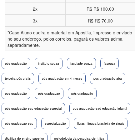
2x
R$
R$ 100,00
3x
R$
R$ 70,00
*Caso Aluno queira o material em Apostila, impresso e enviado
no seu endereço, pelos correios, pagará os valores acima
separadamente.
pós-graduação
instituto souza
faculade souza
fasouza
terceira pós gratis
pós graduação em 4 meses
pos graduação aba
pos graduação
pós graduacao
pós-graduação
pós graduação ead educação especial
pos graduação ead educação infantil
pós-graduacao ead
especialização
libras - língua brasileira de sinais
didática do ensino superior
metodologia da pesquisa científica