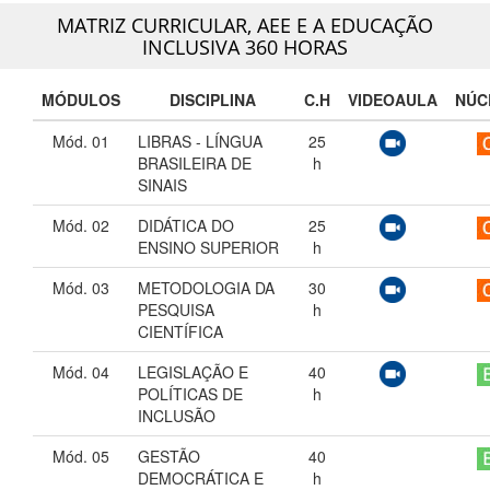
MATRIZ CURRICULAR,
AEE E A EDUCAÇÃO
INCLUSIVA 360 HORAS
MÓDULOS
DISCIPLINA
C.H
VIDEOAULA
NÚC
Mód. 01
LIBRAS - LÍNGUA
25
BRASILEIRA DE
h
SINAIS
Mód. 02
DIDÁTICA DO
25
ENSINO SUPERIOR
h
Mód. 03
METODOLOGIA DA
30
PESQUISA
h
CIENTÍFICA
Mód. 04
LEGISLAÇÃO E
40
POLÍTICAS DE
h
INCLUSÃO
Mód. 05
GESTÃO
40
DEMOCRÁTICA E
h