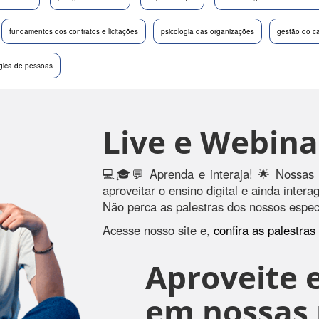
fundamentos dos contratos e licitações
psicologia das organizações
gestão do ca
égica de pessoas
Live e Webina
💻🎓💬 Aprenda e interaja! 🌟 Nossas 
aproveitar o ensino digital e ainda inter
Não perca as palestras dos nossos especi
Acesse nosso site e,
confira as palestra
Aproveite e
em nossas r