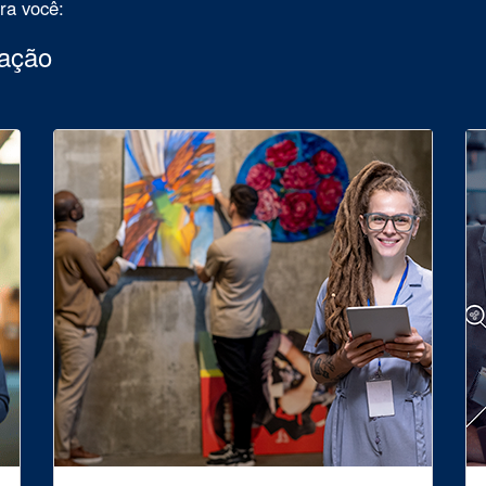
ara você:
uação