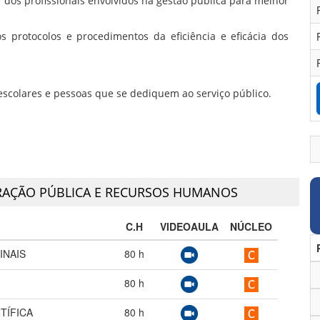
dos profissionais envolvidos na gestão pública para melhor
s protocolos e procedimentos da eficiência e eficácia dos
s escolares e pessoas que se dediquem ao serviço público.
RAÇÃO PÚBLICA E RECURSOS HUMANOS
C.H
VIDEOAULA
NÚCLEO
INAIS
80
h
80
h
TÍFICA
80
h