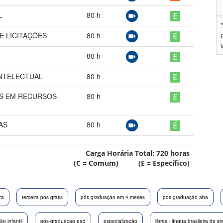
L
80
h
 LICITAÇÕES
80
h
80
h
INTELECTUAL
80
h
AS EM RECURSOS
80
h
AS
80
h
Carga Horária Total:
720
horas
(C = Comum) (E = Específico)
za
terceira pós gratis
pós graduação em 4 meses
pos graduação aba
o infantil
pós-graduacao ead
especialização
libras - língua brasileira de si