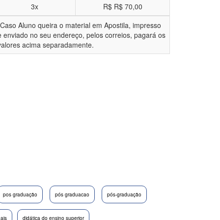
3x
R$
R$ 70,00
*Caso Aluno queira o material em Apostila, impresso
e enviado no seu endereço, pelos correios, pagará os
valores acima separadamente.
pos graduação
pós graduacao
pós-graduação
nais
didática do ensino superior