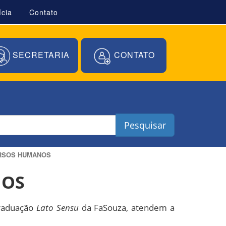
ícia
Contato
SECRETARIA
CONTATO
Pesquisar
URSOS HUMANOS
NOS
graduação
Lato Sensu
da FaSouza, atendem a