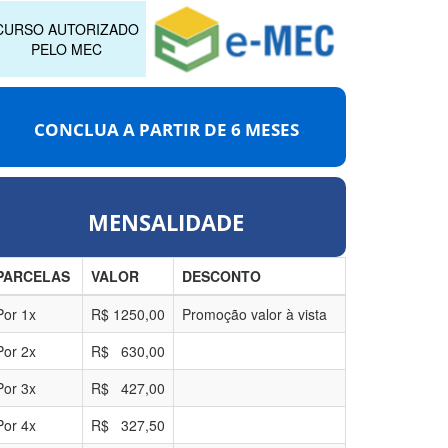
CURSO AUTORIZADO
PELO MEC
CONCLUA A PARTIR DE
6 MESES
MENSALIDADE
PARCELAS
VALOR
DESCONTO
Por
1
x
R$
1250,00
Promoção valor à vista
Por
2
x
R$
630,00
Por
3
x
R$
427,00
Por
4
x
R$
327,50