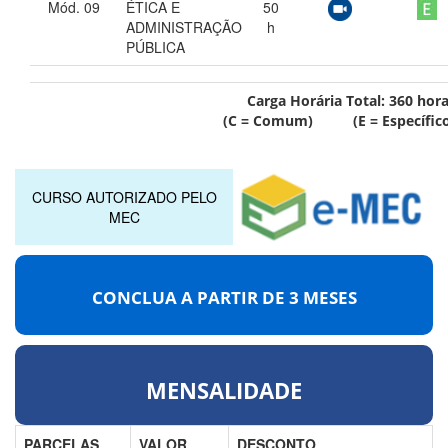
Mód. 09
ÉTICA E
50
ADMINISTRAÇÃO
h
PÚBLICA
Carga Horária Total:
360
hora
(C = Comum) (E = Específico
CURSO AUTORIZADO PELO
MEC
CONCLUA A PARTIR DE
3 MESES
MENSALIDADE
PARCELAS
VALOR
DESCONTO