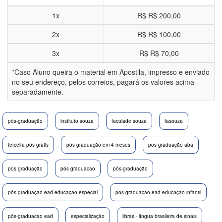
1x
R$
R$ 200,00
2x
R$
R$ 100,00
3x
R$
R$ 70,00
*Caso Aluno queira o material em Apostila, impresso e enviado
no seu endereço, pelos correios, pagará os valores acima
separadamente.
pós-graduação
instituto souza
faculade souza
fasouza
terceira pós gratis
pós graduação em 4 meses
pos graduação aba
pos graduação
pós graduacao
pós-graduação
pós graduação ead educação especial
pos graduação ead educação infantil
pós-graduacao ead
especialização
libras - língua brasileira de sinais