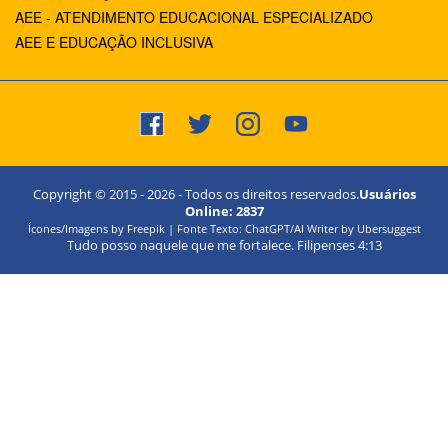
AEE - ATENDIMENTO EDUCACIONAL ESPECIALIZADO
AEE E EDUCAÇÃO INCLUSIVA
Copyright © 2015 -
2026
- Todos os direitos reservados.
Usuários
Online:
2837
Ícones/Imagens by Freepik | Fonte Texto: ChatGPT/AI Writer by Ubersuggest
Tudo posso naquele que me fortalece. Filipenses 4:13