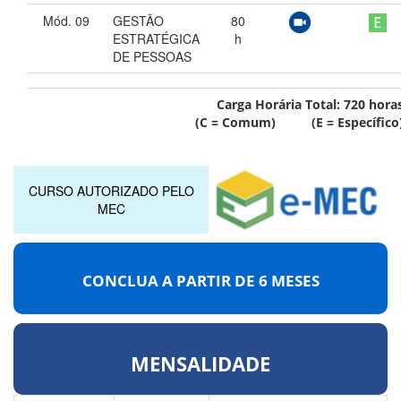
Mód. 09
GESTÃO
80
ESTRATÉGICA
h
DE PESSOAS
Carga Horária Total:
720
hora
(C = Comum) (E = Específico
CURSO AUTORIZADO PELO
MEC
CONCLUA A PARTIR DE
6 MESES
MENSALIDADE