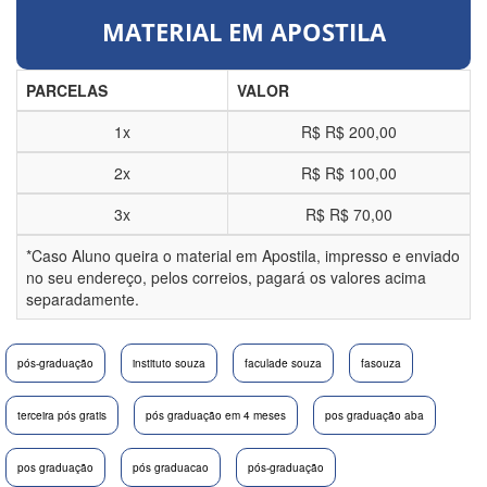
MATERIAL EM APOSTILA
PARCELAS
VALOR
1x
R$
R$ 200,00
2x
R$
R$ 100,00
3x
R$
R$ 70,00
*Caso Aluno queira o material em Apostila, impresso e enviado
no seu endereço, pelos correios, pagará os valores acima
separadamente.
pós-graduação
instituto souza
faculade souza
fasouza
terceira pós gratis
pós graduação em 4 meses
pos graduação aba
pos graduação
pós graduacao
pós-graduação