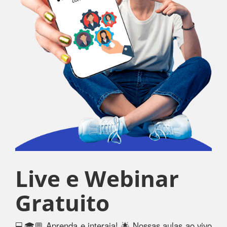
Live e Webinar
Gratuito
💻🎓💬 Aprenda e interaja! 🌟 Nossas aulas ao vivo