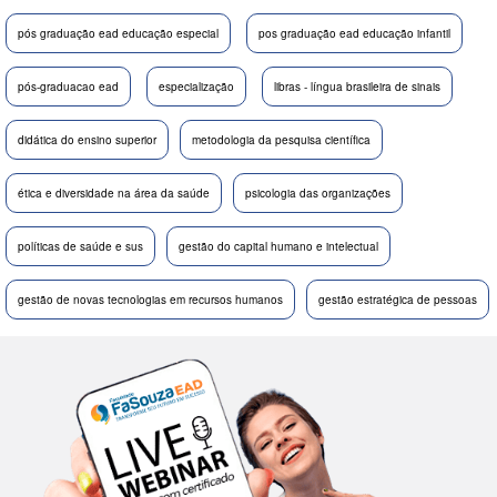
pós graduação ead educação especial
pos graduação ead educação infantil
pós-graduacao ead
especialização
libras - língua brasileira de sinais
didática do ensino superior
metodologia da pesquisa científica
ética e diversidade na área da saúde
psicologia das organizações
políticas de saúde e sus
gestão do capital humano e intelectual
gestão de novas tecnologias em recursos humanos
gestão estratégica de pessoas