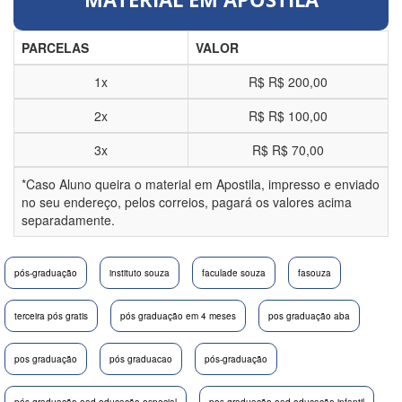
PARCELAS
VALOR
1x
R$
R$ 200,00
2x
R$
R$ 100,00
3x
R$
R$ 70,00
*Caso Aluno queira o material em Apostila, impresso e enviado
no seu endereço, pelos correios, pagará os valores acima
separadamente.
pós-graduação
instituto souza
faculade souza
fasouza
terceira pós gratis
pós graduação em 4 meses
pos graduação aba
pos graduação
pós graduacao
pós-graduação