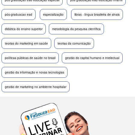
pós graduação ead educação especial
pos graduação ead educação infantil
pós-graduacao ead
especialização
libras - língua brasileira de sinais
didática do ensino superior
metodologia da pesquisa científica
teorias do marketing em saúde
teorias da comunicação
políticas públicas de saúde no brasil
gestão do capital humano e intelectual
gestão da informação e novas tecnologias
gestão de marketing no ambiente hospitalar