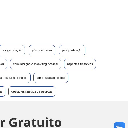
pos graduação
pós graduacao
pós-graduação
nais
comunicação e marketing pessoal
aspectos filosóficos
a pesquisa científica
administração escolar
as
gestão estratégica de pessoas
r Gratuito