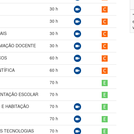
30
h
30
h
AIS
30
h
RMAÇÃO DOCENTE
30
h
COS
60
h
TÍFICA
60
h
70
h
ENTAÇÃO ESCOLAR
70
h
 E HABITAÇÃO
70
h
70
h
AS TECNOLOGIAS
70
h