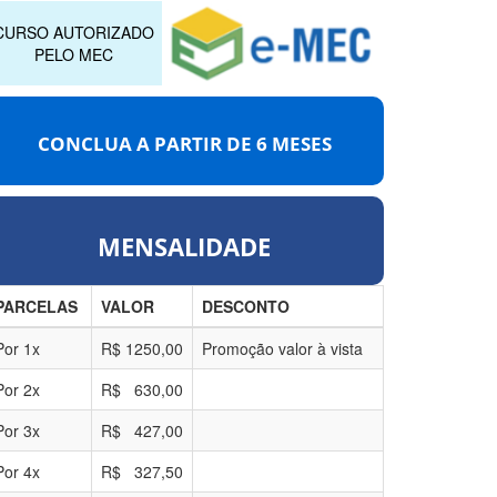
CURSO AUTORIZADO
PELO MEC
CONCLUA A PARTIR DE
6 MESES
MENSALIDADE
PARCELAS
VALOR
DESCONTO
Por
1
x
R$
1250,00
Promoção valor à vista
Por
2
x
R$
630,00
Por
3
x
R$
427,00
Por
4
x
R$
327,50