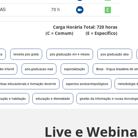
OAS
70
h
Carga Horária Total:
720
horas
(C = Comum) (E = Específico)
za
terceira pós gratis
pós graduação em 4 meses
pos graduação aba
o infantil
pós-graduacao ead
especialização
libras - língua brasileira de si
íticas educacionais e formação docente
aspectos socioantropológicos
metodologia d
ucação e habitação
educação e diversidade
gestão da informação e novas tecnologi
Live e Webina