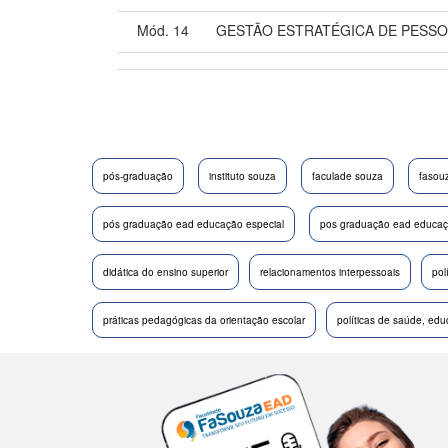
Mód. 14
GESTÃO ESTRATÉGICA DE PESS
pós-graduação
instituto souza
faculade souza
fasou
pós graduação ead educação especial
pos graduação ead educaçã
didática do ensino superior
relacionamentos interpessoais
pol
práticas pedagógicas da orientação escolar
políticas de saúde, ed