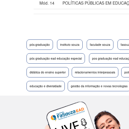
Mód. 14
POLÍTICAS PÚBLICAS EM EDUCA
pós-graduação
instituto souza
faculade souza
fasou
pós graduação ead educação especial
pos graduação ead educaçã
didática do ensino superior
relacionamentos interpessoais
pol
educação e diversidade
gestão da informação e novas tecnologias