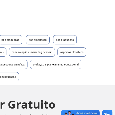
pos graduação
pós graduacao
pós-graduação
nais
comunicação e marketing pessoal
aspectos filosóficos
a pesquisa científica
avaliação e planejamento educacional
as em educação
r Gratuito