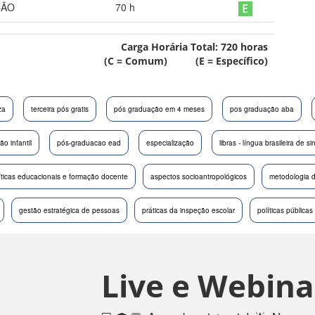
ÇÃO
70
h
Carga Horária Total:
720
horas
(C = Comum) (E = Específico)
za
terceira pós gratis
pós graduação em 4 meses
pos graduação aba
o infantil
pós-graduacao ead
especialização
libras - língua brasileira de si
íticas educacionais e formação docente
aspectos socioantropológicos
metodologia d
gestão estratégica de pessoas
práticas da inspeção escolar
políticas públic
Live e Webina