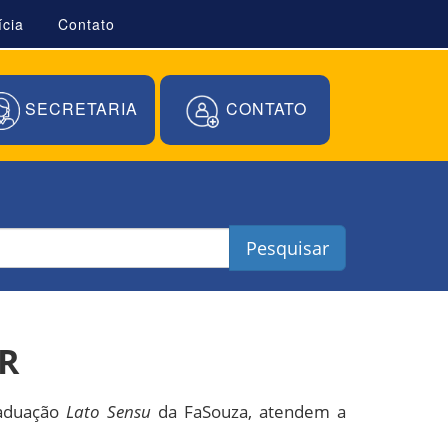
ícia
Contato
SECRETARIA
CONTATO
Pesquisar
R
raduação
Lato Sensu
da FaSouza, atendem a