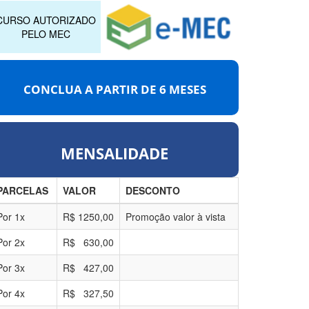
CURSO AUTORIZADO
PELO MEC
CONCLUA A PARTIR DE
6 MESES
MENSALIDADE
PARCELAS
VALOR
DESCONTO
Por
1
x
R$
1250,00
Promoção valor à vista
Por
2
x
R$
630,00
Por
3
x
R$
427,00
Por
4
x
R$
327,50