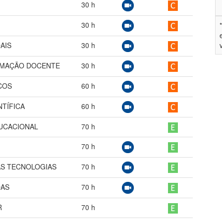
30
h
30
h
AIS
30
h
ORMAÇÃO DOCENTE
30
h
COS
60
h
NTÍFICA
60
h
UCACIONAL
70
h
70
h
AS TECNOLOGIAS
70
h
OAS
70
h
R
70
h