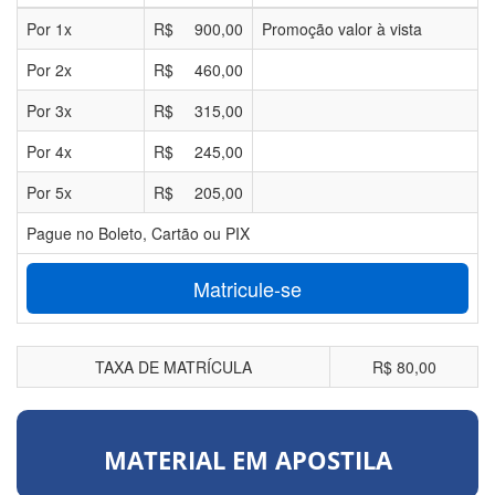
Por
1
x
R$
900,00
Promoção valor à vista
Por
2
x
R$
460,00
Por
3
x
R$
315,00
Por
4
x
R$
245,00
Por
5
x
R$
205,00
Pague no Boleto, Cartão ou PIX
Matricule-se
TAXA DE MATRÍCULA
R$ 80,00
MATERIAL EM APOSTILA