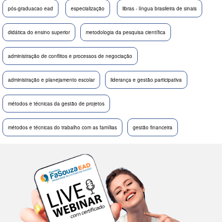
pós-graduacao ead
especialização
libras - língua brasileira de sinais
didática do ensino superior
metodologia da pesquisa científica
administração de conflitos e processos de negociação
administração e planejamento escolar
liderança e gestão participativa
métodos e técnicas da gestão de projetos
métodos e técnicas do trabalho com as famílias
gestão financeira