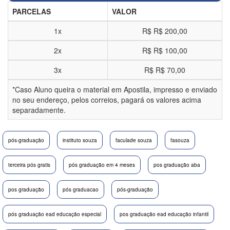
PARCELAS
VALOR
1x
R$
R$ 200,00
2x
R$
R$ 100,00
3x
R$
R$ 70,00
*Caso Aluno queira o material em Apostila, impresso e enviado
no seu endereço, pelos correios, pagará os valores acima
separadamente.
pós-graduação
instituto souza
faculade souza
fasouza
terceira pós gratis
pós graduação em 4 meses
pos graduação aba
pos graduação
pós graduacao
pós-graduação
pós graduação ead educação especial
pos graduação ead educação infantil