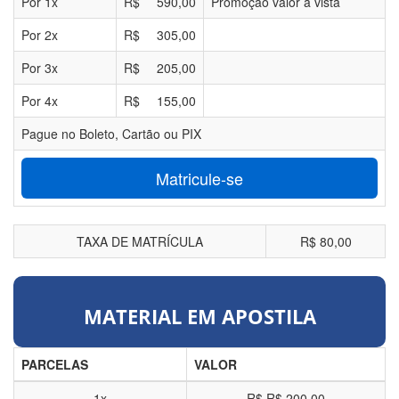
Por
1
x
R$
590,00
Promoção valor à vista
Por
2
x
R$
305,00
Por
3
x
R$
205,00
Por
4
x
R$
155,00
Pague no Boleto, Cartão ou PIX
Matricule-se
TAXA DE MATRÍCULA
R$ 80,00
MATERIAL EM APOSTILA
PARCELAS
VALOR
1x
R$
R$ 200,00