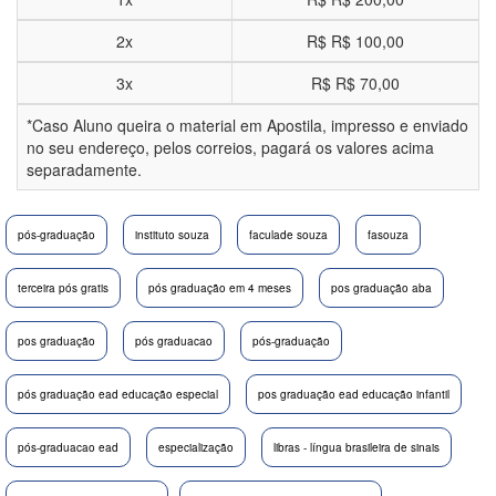
2x
R$
R$ 100,00
3x
R$
R$ 70,00
*Caso Aluno queira o material em Apostila, impresso e enviado
no seu endereço, pelos correios, pagará os valores acima
separadamente.
pós-graduação
instituto souza
faculade souza
fasouza
terceira pós gratis
pós graduação em 4 meses
pos graduação aba
pos graduação
pós graduacao
pós-graduação
pós graduação ead educação especial
pos graduação ead educação infantil
pós-graduacao ead
especialização
libras - língua brasileira de sinais