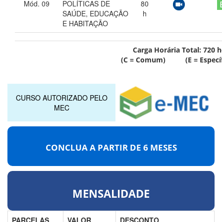
Mód. 09
POLÍTICAS DE
80
SAÚDE, EDUCAÇÃO
h
E HABITAÇÃO
Carga Horária Total:
720
h
(C = Comum) (E = Específ
CURSO AUTORIZADO PELO
MEC
CONCLUA A PARTIR DE
6 MESES
MENSALIDADE
PARCELAS
VALOR
DESCONTO