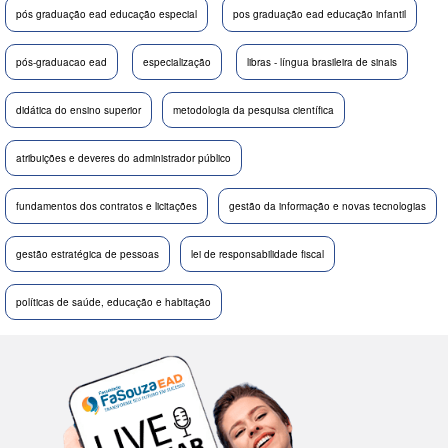
pós graduação ead educação especial
pos graduação ead educação infantil
pós-graduacao ead
especialização
libras - língua brasileira de sinais
didática do ensino superior
metodologia da pesquisa científica
atribuições e deveres do administrador público
fundamentos dos contratos e licitações
gestão da informação e novas tecnologias
gestão estratégica de pessoas
lei de responsabilidade fiscal
políticas de saúde, educação e habitação