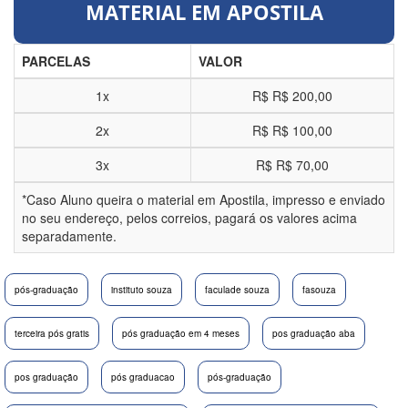
MATERIAL EM APOSTILA
PARCELAS
VALOR
1x
R$
R$ 200,00
2x
R$
R$ 100,00
3x
R$
R$ 70,00
*Caso Aluno queira o material em Apostila, impresso e enviado
no seu endereço, pelos correios, pagará os valores acima
separadamente.
pós-graduação
instituto souza
faculade souza
fasouza
terceira pós gratis
pós graduação em 4 meses
pos graduação aba
pos graduação
pós graduacao
pós-graduação