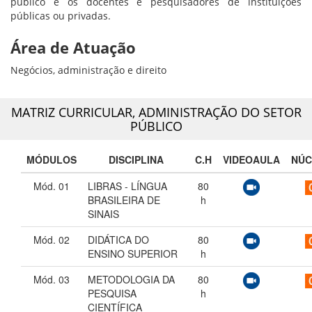
público e os docentes e pesquisadores de instituições
públicas ou privadas.
Área de Atuação
Negócios, administração e direito
MATRIZ CURRICULAR,
ADMINISTRAÇÃO DO SETOR
PÚBLICO
MÓDULOS
DISCIPLINA
C.H
VIDEOAULA
NÚC
Mód. 01
LIBRAS - LÍNGUA
80
BRASILEIRA DE
h
SINAIS
Mód. 02
DIDÁTICA DO
80
ENSINO SUPERIOR
h
Mód. 03
METODOLOGIA DA
80
PESQUISA
h
CIENTÍFICA