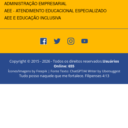
ADMINISTRAÇÃO EMPRESARIAL
AEE - ATENDIMENTO EDUCACIONAL ESPECIALIZADO
AEE E EDUCAÇÃO INCLUSIVA
Copyright © 2015 -
2026
- Todos os direitos reservados.
Usuários
Online:
655
Ícones/Imagens by Freepik | Fonte Texto: ChatGPT/AI Writer by Ubersuggest
Tudo posso naquele que me fortalece. Filipenses 4:13