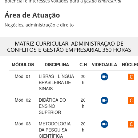
potencial e interesses voltados para a
gestão empresarial
.
Área de Atuação
Negócios, administração e direito
MATRIZ CURRICULAR,
ADMINISTRAÇÃO DE
CONFLITOS E GESTÃO EMPRESARIAL 360 HORAS
MÓDULOS
DISCIPLINA
C.H
VIDEOAULA
NÚCLE
Mód. 01
LIBRAS - LÍNGUA
20
BRASILEIRA DE
h
SINAIS
Mód. 02
DIDÁTICA DO
20
ENSINO
h
SUPERIOR
Mód. 03
METODOLOGIA
20
DA PESQUISA
h
CIENTÍFICA