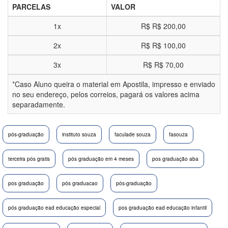
PARCELAS
VALOR
1x
R$
R$ 200,00
2x
R$
R$ 100,00
3x
R$
R$ 70,00
*Caso Aluno queira o material em Apostila, impresso e enviado
no seu endereço, pelos correios, pagará os valores acima
separadamente.
pós-graduação
instituto souza
faculade souza
fasouza
terceira pós gratis
pós graduação em 4 meses
pos graduação aba
pos graduação
pós graduacao
pós-graduação
pós graduação ead educação especial
pos graduação ead educação infantil