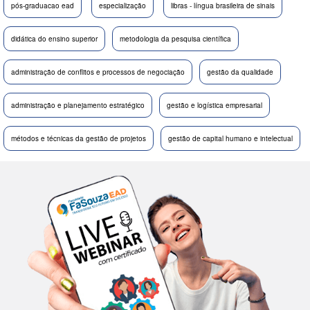
pós-graduacao ead
especialização
libras - língua brasileira de sinais
didática do ensino superior
metodologia da pesquisa científica
administração de conflitos e processos de negociação
gestão da qualidade
administração e planejamento estratégico
gestão e logística empresarial
métodos e técnicas da gestão de projetos
gestão de capital humano e intelectual