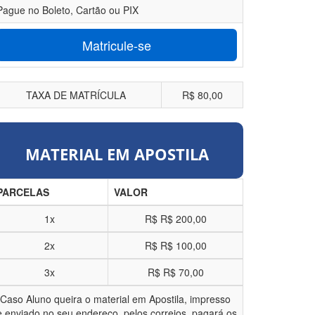
Pague no Boleto, Cartão ou PIX
Matricule-se
TAXA DE MATRÍCULA
R$ 80,00
MATERIAL EM APOSTILA
PARCELAS
VALOR
1x
R$
R$ 200,00
2x
R$
R$ 100,00
3x
R$
R$ 70,00
*Caso Aluno queira o material em Apostila, impresso
e enviado no seu endereço, pelos correios, pagará os