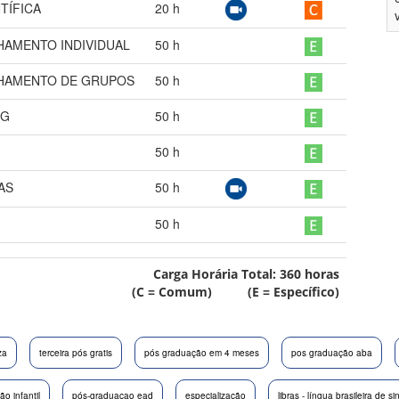
TÍFICA
20
h
HAMENTO INDIVIDUAL
50
h
LHAMENTO DE GRUPOS
50
h
NG
50
h
50
h
AS
50
h
50
h
Carga Horária Total:
360
horas
(C = Comum) (E = Específico)
za
terceira pós gratis
pós graduação em 4 meses
pos graduação aba
o infantil
pós-graduacao ead
especialização
libras - língua brasileira de si