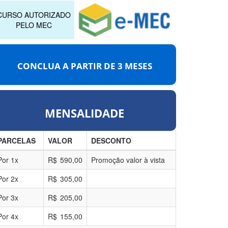
CURSO AUTORIZADO
PELO MEC
CONCLUA A PARTIR DE
3 MESES
MENSALIDADE
PARCELAS
VALOR
DESCONTO
Por
1
x
R$
590,00
Promoção valor à vista
Por
2
x
R$
305,00
Por
3
x
R$
205,00
Por
4
x
R$
155,00