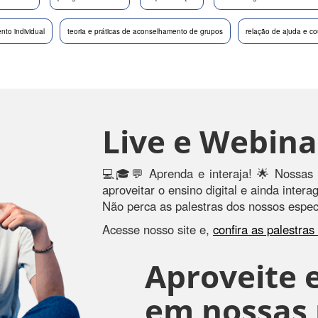
nto individual
teoria e práticas de aconselhamento de grupos
relação de ajuda e co
Live e Webina
💻🎓💬 Aprenda e interaja! 🌟 Nossas 
aproveitar o ensino digital e ainda inter
Não perca as palestras dos nossos especi
Acesse nosso site e,
confira as palestra
Aproveite e
em nossas r