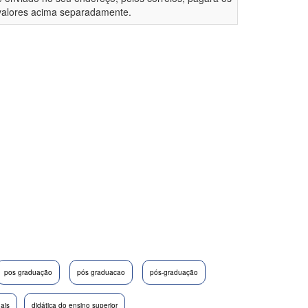
valores acima separadamente.
pos graduação
pós graduacao
pós-graduação
nais
didática do ensino superior