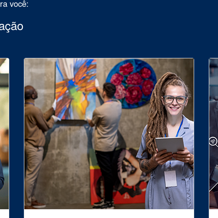
ara você:
uação